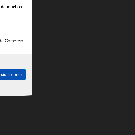
es de muchos
.
 de Comercio
cio Exterior