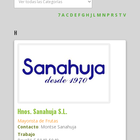
7
A
C
D
E
F
G
H
J
L
M
N
P
R
S
T
V
H
Hnos. Sanahuja S.L.
Mayorista de Frutas
Contacto
:
Montse
Sanahuja
Trabajo