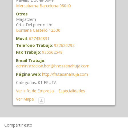
Pavelló E 5048-5049
Mercabarna
Barcelona
08040
Otros
Magatzem
Crta. Del puerto s/n
Burriana
Castelló
12530
Móvil
:
627436831
Teléfono Trabajo
:
932620292
Fax Trabajo
:
935562548
Email Trabajo
:
administracion.bcn@hnossanahuja.com
Página web
:
http://frutasanahuja.com
Categorías:
01 FRUTA
Ver Info de Empresa
|
Especialidades
Ver Mapa
|
Compartir esto