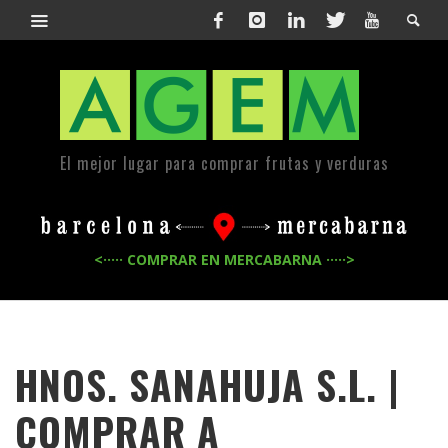
El mejor lugar para comprar frutas y verduras
<····· COMPRAR EN MERCABARNA ·····>
HNOS. SANAHUJA S.L. |
COMPRAR A