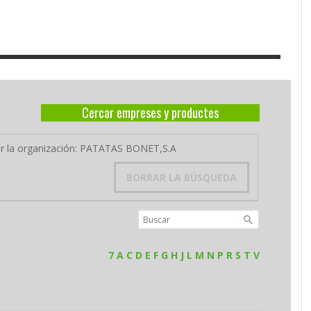
Cercar empreses y productes
por la organización: PATATAS BONET,S.A
BORRAR LA BÚSQUEDA
7
A
C
D
E
F
G
H
J
L
M
N
P
R
S
T
V