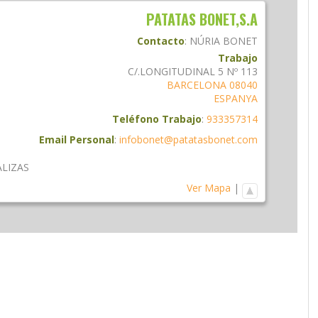
PATATAS BONET,S.A
Contacto
:
NÚRIA
BONET
Trabajo
C/.LONGITUDINAL 5 Nº 113
BARCELONA
08040
ESPANYA
Teléfono Trabajo
:
933357314
Email Personal
:
infobonet@patatasbonet.com
ALIZAS
Ver Mapa
|
am