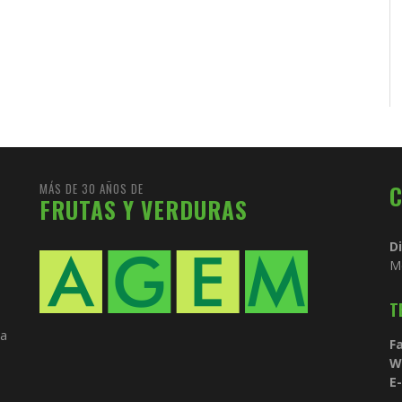
MÁS DE 30 AÑOS DE
FRUTAS Y VERDURAS
D
M
T
ia
Fa
W
E-