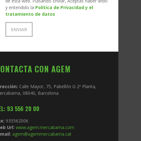
de esta web. Pulsando Enviar, Aceptas haber leído
y entendido la
Política de Privacidad y el
tratamiento de datos
CONTACTA CON AGEM
irección:
Calle Mayor, 75, Pabellón G 2ª Planta,
ercabarna, 08040, Barcelona
EL: 93 556 20 00
x:
935562006
eb Url:
www.agem.mercabarna.com
mail:
agem@agemmercabarna.cat