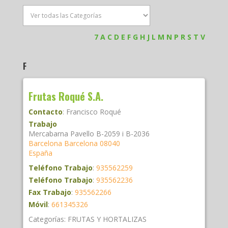
7
A
C
D
E
F
G
H
J
L
M
N
P
R
S
T
V
F
Frutas Roqué S.A.
Contacto
:
Francisco
Roqué
Trabajo
Mercabarna Pavello B-2059 i B-2036
Barcelona
Barcelona
08040
España
Teléfono Trabajo
:
935562259
Teléfono Trabajo
:
935562236
Fax Trabajo
:
935562266
Móvil
:
661345326
Categorías:
FRUTAS Y HORTALIZAS