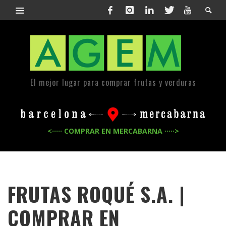
El mejor lugar para comprar frutas y verduras
<····· COMPRAR EN MERCABARNA ·····>
FRUTAS ROQUÉ S.A. |
COMPRAR EN