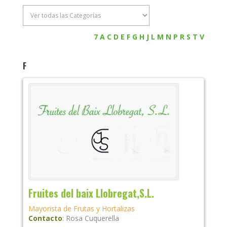
7
A
C
D
E
F
G
H
J
L
M
N
P
R
S
T
V
F
Fruites del baix Llobregat,S.L.
Mayorista de Frutas y Hortalizas
Contacto
:
Rosa
Cuquerella