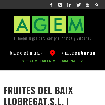
El mejor lugar para comprar frutas y verduras
<····· COMPRAR EN MERCABARNA ·····>
FRUITES DEL BAIX
LLOBREGAT,S.L. |