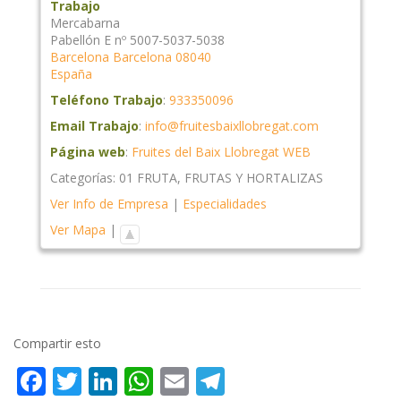
Trabajo
Mercabarna
Pabellón E nº 5007-5037-5038
Barcelona
Barcelona
08040
España
Teléfono Trabajo
:
933350096
Email Trabajo
:
info@fruitesbaixllobregat.com
Página web
:
Fruites del Baix Llobregat WEB
Categorías:
01 FRUTA
,
FRUTAS Y HORTALIZAS
Ver Info de Empresa
|
Especialidades
Ver Mapa
|
Compartir esto
Facebook
Twitter
LinkedIn
WhatsApp
Email
Telegram