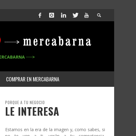
ERCABARNA ·····>
COMPRAR EN MERCABARNA
PORQUE A TU NEGOCIO
LE INTERESA
Estamos en la era de la imagen y, como sabes, si
no te ven a ti, verán a tu competencia.