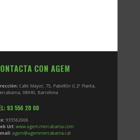
CONTACTA CON AGEM
irección:
Calle Mayor, 75, Pabellón G 2ª Planta,
ercabarna, 08040, Barcelona
EL: 93 556 20 00
x:
935562006
eb Url:
www.agem.mercabarna.com
mail:
agem@agemmercabarna.cat