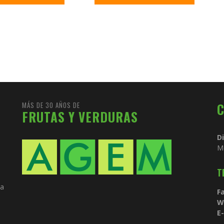
am
MÁS DE 30 AÑOS DE
FRUTAS Y VERDURAS
D
M
T
ia
Fa
W
E-