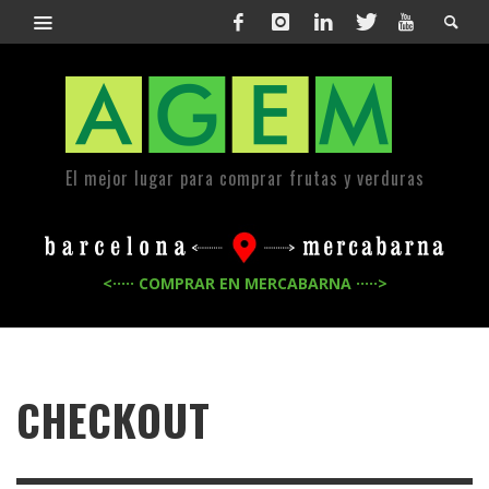
El mejor lugar para comprar frutas y verduras
<····· COMPRAR EN MERCABARNA ·····>
CHECKOUT