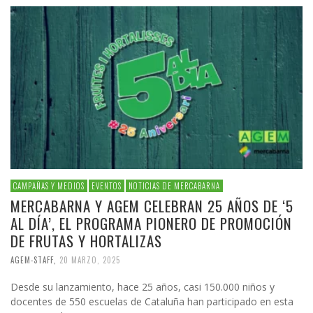
CAMPAÑAS Y MEDIOS
EVENTOS
NOTICIAS DE MERCABARNA
MERCABARNA Y AGEM CELEBRAN 25 AÑOS DE ‘5
AL DÍA’, EL PROGRAMA PIONERO DE PROMOCIÓN
DE FRUTAS Y HORTALIZAS
AGEM-STAFF
,
20 MARZO, 2025
Desde su lanzamiento, hace 25 años, casi 150.000 niños y
docentes de 550 escuelas de Cataluña han participado en esta