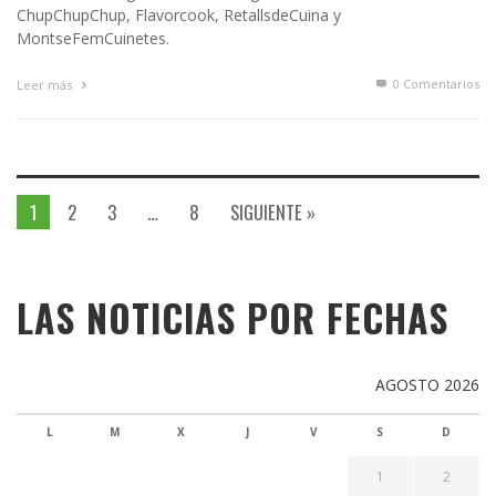
ChupChupChup, Flavorcook, RetallsdeCuina y
MontseFemCuinetes.
0 Comentarios
Leer más
1
2
3
…
8
SIGUIENTE »
LAS NOTICIAS POR FECHAS
AGOSTO 2026
L
M
X
J
V
S
D
1
2