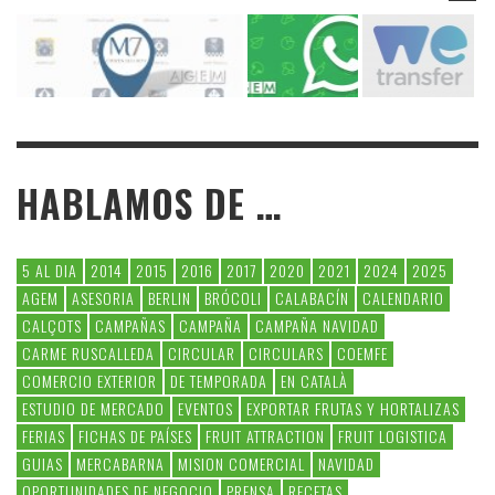
HABLAMOS DE …
5 AL DIA
2014
2015
2016
2017
2020
2021
2024
2025
AGEM
ASESORIA
BERLIN
BRÓCOLI
CALABACÍN
CALENDARIO
CALÇOTS
CAMPAÑAS
CAMPAÑA
CAMPAÑA NAVIDAD
CARME RUSCALLEDA
CIRCULAR
CIRCULARS
COEMFE
COMERCIO EXTERIOR
DE TEMPORADA
EN CATALÀ
ESTUDIO DE MERCADO
EVENTOS
EXPORTAR FRUTAS Y HORTALIZAS
FERIAS
FICHAS DE PAÍSES
FRUIT ATTRACTION
FRUIT LOGISTICA
GUIAS
MERCABARNA
MISION COMERCIAL
NAVIDAD
OPORTUNIDADES DE NEGOCIO
PRENSA
RECETAS