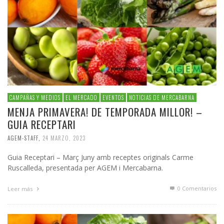
CAMPAÑAS Y MEDIOS
EL MERCADO
EVENTOS
NOTICIAS DE MERCABARNA
MENJA PRIMAVERA! DE TEMPORADA MILLOR! –
GUIA RECEPTARI
AGEM-STAFF
,
24 MARZO, 2023
Guia Receptari – Març Juny amb receptes originals Carme
Ruscalleda, presentada per AGEM i Mercabarna.
0 Comentarios
Leer más