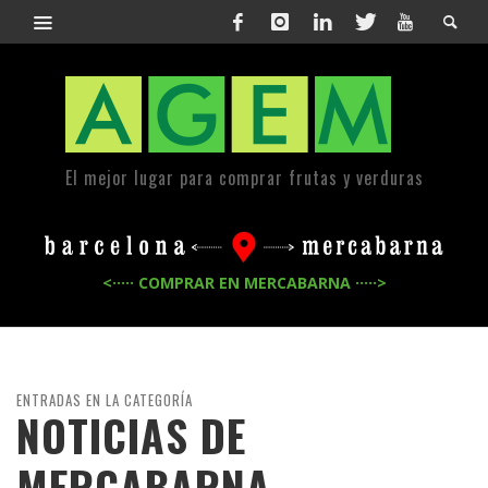
El mejor lugar para comprar frutas y verduras
<····· COMPRAR EN MERCABARNA ·····>
ENTRADAS EN LA CATEGORÍA
NOTICIAS DE
MERCABARNA