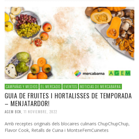
CAMPAÑAS Y MEDIOS
EL MERCADO
EVENTOS
NOTICIAS DE MERCABARNA
GUIA DE FRUITES I HORTALISSES DE TEMPORADA
– MENJATARDOR!
AGEM BCN
,
11 NOVIEMBRE, 2022
Amb receptes originals dels blocaires culinaris ChupChupChup,
Flavor Cook, Retalls de Cuina i MontseFemCuinetes