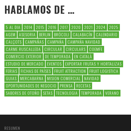
HABLAMOS DE …
5 AL DIA
2014
2015
2016
2017
2020
2021
2024
2025
AGEM
ASESORIA
BERLIN
BRÓCOLI
CALABACÍN
CALENDARIO
CALÇOTS
CAMPAÑAS
CAMPAÑA
CAMPAÑA NAVIDAD
CARME RUSCALLEDA
CIRCULAR
CIRCULARS
COEMFE
COMERCIO EXTERIOR
DE TEMPORADA
EN CATALÀ
ESTUDIO DE MERCADO
EVENTOS
EXPORTAR FRUTAS Y HORTALIZAS
FERIAS
FICHAS DE PAÍSES
FRUIT ATTRACTION
FRUIT LOGISTICA
GUIAS
MERCABARNA
MISION COMERCIAL
NAVIDAD
OPORTUNIDADES DE NEGOCIO
PRENSA
RECETAS
SABORES DE OTOÑO
SETAS
TECNOLOGIA
TEMPORADA
VERANO
RESUMEN