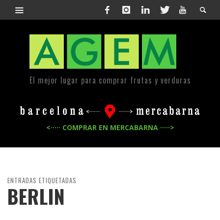
El mejor lugar para comprar frutas y verduras
<····· COMPRAR EN MERCABARNA ·····>
ENTRADAS ETIQUETADAS
BERLIN