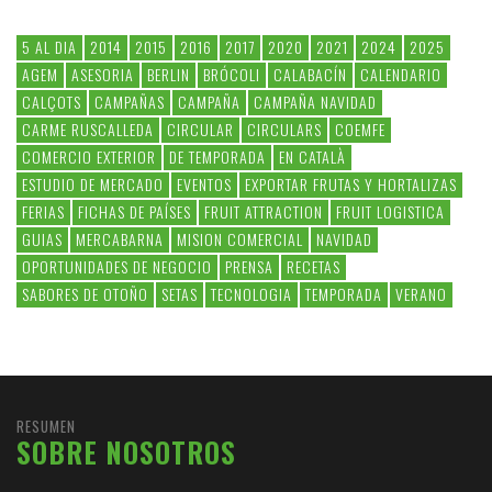
5 AL DIA
2014
2015
2016
2017
2020
2021
2024
2025
AGEM
ASESORIA
BERLIN
BRÓCOLI
CALABACÍN
CALENDARIO
CALÇOTS
CAMPAÑAS
CAMPAÑA
CAMPAÑA NAVIDAD
CARME RUSCALLEDA
CIRCULAR
CIRCULARS
COEMFE
COMERCIO EXTERIOR
DE TEMPORADA
EN CATALÀ
ESTUDIO DE MERCADO
EVENTOS
EXPORTAR FRUTAS Y HORTALIZAS
FERIAS
FICHAS DE PAÍSES
FRUIT ATTRACTION
FRUIT LOGISTICA
GUIAS
MERCABARNA
MISION COMERCIAL
NAVIDAD
OPORTUNIDADES DE NEGOCIO
PRENSA
RECETAS
SABORES DE OTOÑO
SETAS
TECNOLOGIA
TEMPORADA
VERANO
RESUMEN
SOBRE NOSOTROS