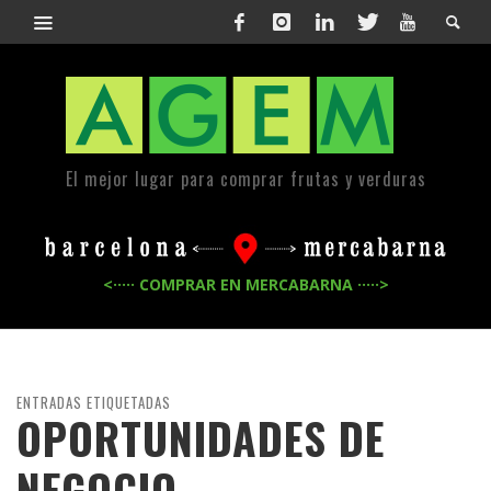
El mejor lugar para comprar frutas y verduras
<····· COMPRAR EN MERCABARNA ·····>
ENTRADAS ETIQUETADAS
OPORTUNIDADES DE
NEGOCIO