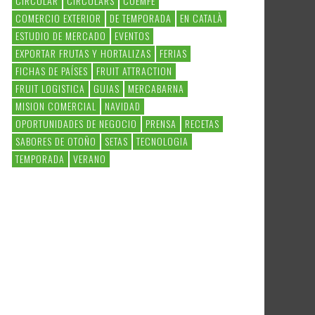
CIRCULAR
CIRCULARS
COEMFE
COMERCIO EXTERIOR
DE TEMPORADA
EN CATALÀ
ESTUDIO DE MERCADO
EVENTOS
EXPORTAR FRUTAS Y HORTALIZAS
FERIAS
FICHAS DE PAÍSES
FRUIT ATTRACTION
FRUIT LOGISTICA
GUIAS
MERCABARNA
MISION COMERCIAL
NAVIDAD
OPORTUNIDADES DE NEGOCIO
PRENSA
RECETAS
SABORES DE OTOÑO
SETAS
TECNOLOGIA
TEMPORADA
VERANO