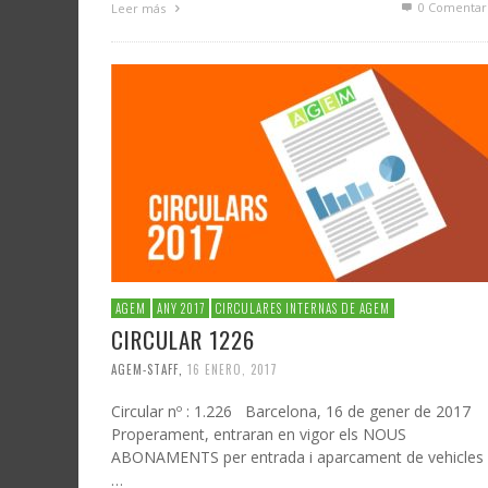
0 Comentar
Leer más
AGEM
ANY 2017
CIRCULARES INTERNAS DE AGEM
CIRCULAR 1226
AGEM-STAFF
,
16 ENERO, 2017
Circular nº : 1.226 Barcelona, 16 de gener de 2017
Properament, entraran en vigor els NOUS
ABONAMENTS per entrada i aparcament de vehicles
…