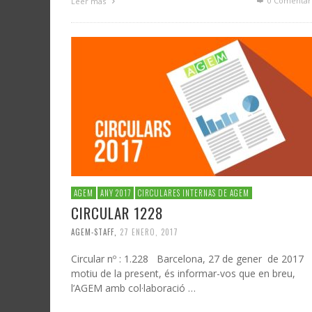
0 Comentar
Leer más
AGEM
ANY 2017
CIRCULARES INTERNAS DE AGEM
CIRCULAR 1228
AGEM-STAFF
,
27 ENERO, 2017
Circular nº : 1.228 Barcelona, 27 de gener de 2017 
motiu de la present, és informar-vos que en breu,
l’AGEM amb col·laboració …