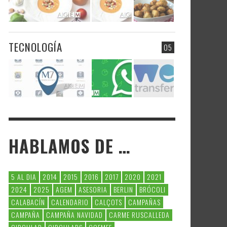
TECNOLOGÍA
05
HABLAMOS DE …
5 AL DIA
2014
2015
2016
2017
2020
2021
2024
2025
AGEM
ASESORIA
BERLIN
BRÓCOLI
CALABACÍN
CALENDARIO
CALÇOTS
CAMPAÑAS
CAMPAÑA
CAMPAÑA NAVIDAD
CARME RUSCALLEDA