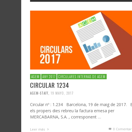
AGEM
ANY 2017
CIRCULARES INTERNAS DE AGEM
CIRCULAR 1234
AGEM-STAFF
,
19 MAYO, 2017
Circular nº : 1.234 Barcelona, 19 de maig de 2017. 
els propers dies rebreu la factura emesa per
MERCABARNA, S.A. , corresponent …
0 Comentar
Leer más