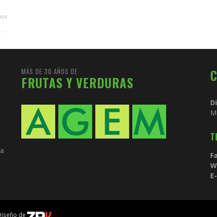
ios
MÁS DE 30 AÑOS DE
FRUTAS Y VERDURAS
D
M
T
ia
Fa
W
E-
 Diseño de