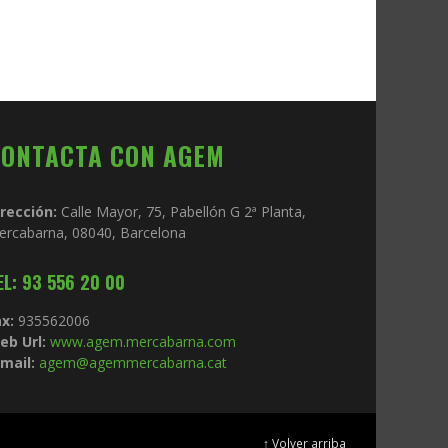
CONTACTA CON AGEM
irección:
Calle Mayor, 75, Pabellón G 2ª Planta,
ercabarna, 08040, Barcelona
EL: 93 556 20 00
x:
935562006
eb Url:
www.agem.mercabarna.com
mail:
agem@agemmercabarna.cat
↑ Volver arriba