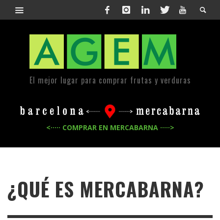
El mejor lugar para comprar frutas y verduras
<····· COMPRAR EN MERCABARNA ·····>
¿QUÉ ES MERCABARNA?