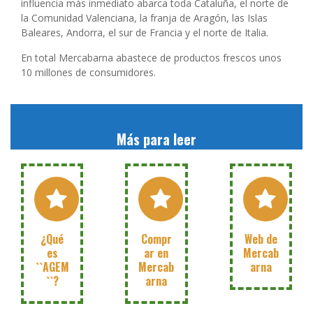
influencia más inmediato abarca toda Cataluña, el norte de
la Comunidad Valenciana, la franja de Aragón, las Islas
Baleares, Andorra, el sur de Francia y el norte de Italia.
En total Mercabarna abastece de productos frescos unos
10 millones de consumidores.
Más para leer
VER
VEURE
VEURE
!!
!!
¿Qué
Compr
Web de
es
ar en
Mercab
``AGEM
Mercab
arna
``?
arna