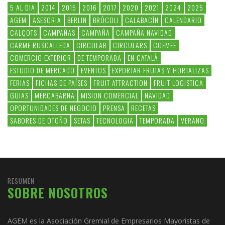
5 AL DIA
2014
2015
2016
2017
2020
2021
2024
2025
AGEM
ASESORIA
BERLIN
BRÓCOLI
CALABACÍN
CALENDARIO
CALÇOTS
CAMPAÑAS
CAMPAÑA
CAMPAÑA NAVIDAD
CARME RUSCALLEDA
CIRCULAR
CIRCULARS
COEMFE
COMERCIO EXTERIOR
DE TEMPORADA
EN CATALÀ
ESTUDIO DE MERCADO
EVENTOS
EXPORTAR FRUTAS Y HORTALIZAS
FERIAS
FICHAS DE PAÍSES
FRUIT ATTRACTION
FRUIT LOGISTICA
GUIAS
MERCABARNA
MISION COMERCIAL
NAVIDAD
OPORTUNIDADES DE NEGOCIO
PRENSA
RECETAS
SABORES DE OTOÑO
SETAS
TECNOLOGIA
TEMPORADA
VERANO
RESUMEN
SOBRE NOSOTROS
AGEM es la Asociación Gremial de Empresarios Mayoristas de