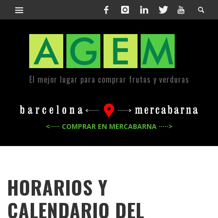
El mejor lugar para comprar frutas y verduras
<····· COMPRAR EN MERCABARNA ·····>
HORARIOS Y
CALENDARIO DEL