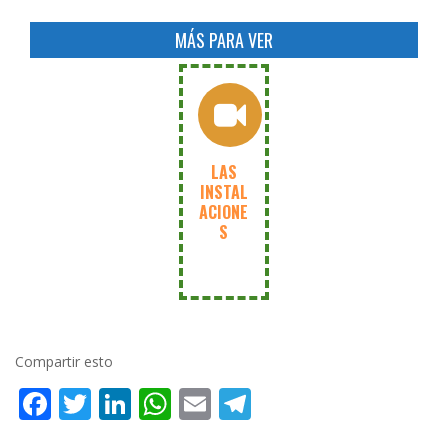
MÁS PARA VER
Instalaciones
del
Mercado
Central
LAS
de
INSTAL
Frutas
ACIONE
y
S
Hortalizas
VER !!
Compartir esto
Facebook
Twitter
LinkedIn
WhatsApp
Email
Telegram