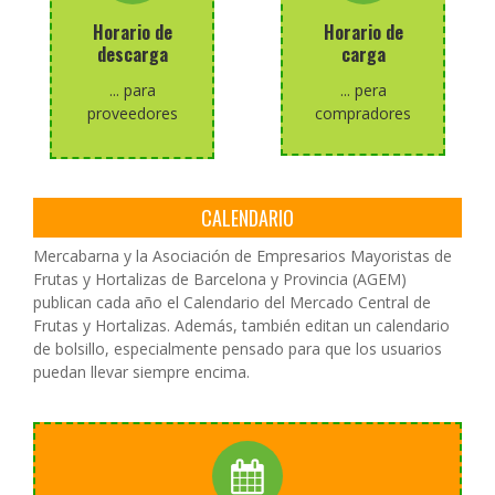
viernes,
De lunes a
Horario de
Horario de
De lunes a
muelles.
descarga
carga
en los muelles.
reservado en los
carga reservado
descarga
... para
... pera
Horario de
Horario de
proveedores
compradores
CALENDARIO
Mercabarna y la Asociación de Empresarios Mayoristas de
Frutas y Hortalizas de Barcelona y Provincia (AGEM)
publican cada año el Calendario del Mercado Central de
Frutas y Hortalizas. Además, también editan un calendario
de bolsillo, especialmente pensado para que los usuarios
puedan llevar siempre encima.