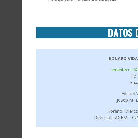
DATOS 
EDUARD VIDA
serveitecnic
Tel
Fax
Eduard V
Josep Mª E
Horario: Miérco
Dirección: AGEM – C/M