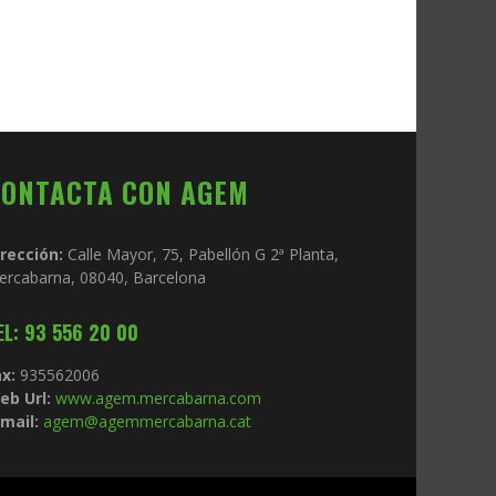
CONTACTA CON AGEM
irección:
Calle Mayor, 75, Pabellón G 2ª Planta,
ercabarna, 08040, Barcelona
EL: 93 556 20 00
x:
935562006
eb Url:
www.agem.mercabarna.com
mail:
agem@agemmercabarna.cat