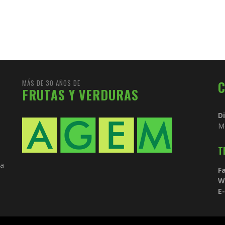
am
MÁS DE 30 AÑOS DE
FRUTAS Y VERDURAS
D
M
T
ia
Fa
W
E-