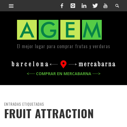
El mejor lugar para comprar frutas y verduras
<····· COMPRAR EN MERCABARNA ·····>
ENTRADAS ETIQUETADAS
FRUIT ATTRACTION