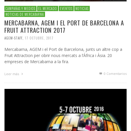
CAMPAÑAS Y MEDIOS
EL MERCADO
EVENTOS
NOTICIAS
NOTICIAS DE MERCABARNA
MERCABARNA, AGEM I EL PORT DE BARCELONA A
FRUIT ATTRACTION 2017
AGEM-STAFF
,
17 OCTUBRE, 2017
Mercabarna, AGEM i el Port de Barcelona, junts un altre cop a
Fruit Attraction per obrir nous mercats a l’Àfrica i Àsia. 20
empreses de Mercabarna a la fira.
0 Comentarios
Leer más