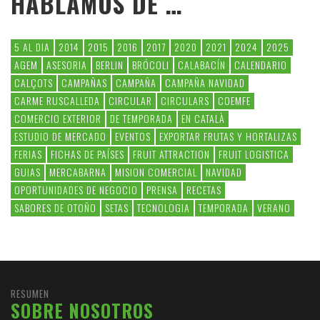
HABLAMOS DE …
5 AL DIA
2014
2015
2016
2017
2020
2021
2024
2025
AGEM
ASESORIA
BERLIN
BRÓCOLI
CALABACÍN
CALENDARIO
CALÇOTS
CAMPAÑAS
CAMPAÑA
CAMPAÑA NAVIDAD
CARME RUSCALLEDA
CIRCULAR
CIRCULARS
COEMFE
COMERCIO EXTERIOR
DE TEMPORADA
EN CATALÀ
ESTUDIO DE MERCADO
EVENTOS
EXPORTAR FRUTAS Y HORTALIZAS
FERIAS
FICHAS DE PAÍSES
FRUIT ATTRACTION
FRUIT LOGISTICA
GUIAS
MERCABARNA
MISION COMERCIAL
NAVIDAD
OPORTUNIDADES DE NEGOCIO
PRENSA
RECETAS
SABORES DE OTOÑO
SETAS
TECNOLOGIA
TEMPORADA
VERANO
RESUMEN
SOBRE NOSOTROS