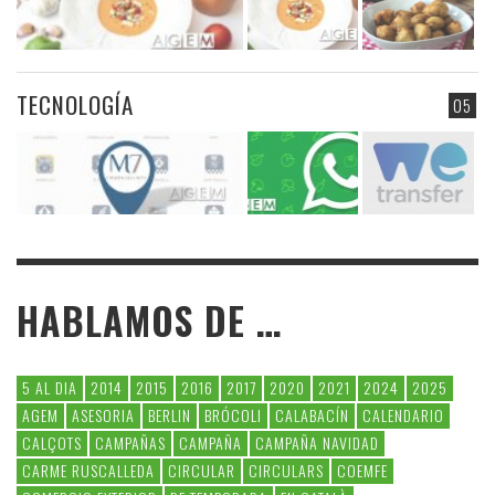
TECNOLOGÍA
05
HABLAMOS DE …
5 AL DIA
2014
2015
2016
2017
2020
2021
2024
2025
AGEM
ASESORIA
BERLIN
BRÓCOLI
CALABACÍN
CALENDARIO
CALÇOTS
CAMPAÑAS
CAMPAÑA
CAMPAÑA NAVIDAD
CARME RUSCALLEDA
CIRCULAR
CIRCULARS
COEMFE