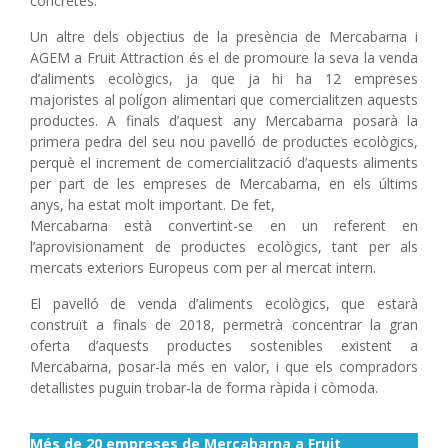
concretes.
Un altre dels objectius de la presència de Mercabarna i
AGEM a Fruit Attraction és el de promoure la seva la venda
d’aliments ecològics, ja que ja hi ha 12 empreses
majoristes al polígon alimentari que comercialitzen aquests
productes. A finals d’aquest any Mercabarna posarà la
primera pedra del seu nou pavelló de productes ecològics,
perquè el increment de comercialització d’aquests aliments
per part de les empreses de Mercabarna, en els últims
anys, ha estat molt important. De fet,
Mercabarna està convertint-se en un referent en
l’aprovisionament de productes ecològics, tant per als
mercats exteriors Europeus com per al mercat intern.
El pavelló de venda d’aliments ecològics, que estarà
construït a finals de 2018, permetrà concentrar la gran
oferta d’aquests productes sostenibles existent a
Mercabarna, posar-la més en valor, i que els compradors
detallistes puguin trobar-la de forma ràpida i còmoda.
Més de 20 empreses de Mercabarna a Fruit