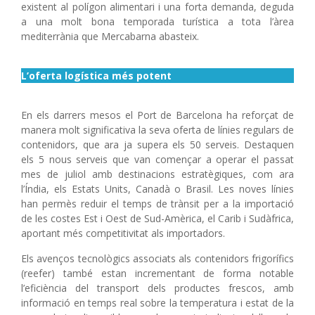
existent al polígon alimentari i una forta demanda, deguda
a una molt bona temporada turística a tota l’àrea
mediterrània que Mercabarna abasteix.
L’oferta logística més potent
En els darrers mesos el Port de Barcelona ha reforçat de
manera molt significativa la seva oferta de línies regulars de
contenidors, que ara ja supera els 50 serveis. Destaquen
els 5 nous serveis que van començar a operar el passat
mes de juliol amb destinacions estratègiques, com ara
l’Índia, els Estats Units, Canadà o Brasil. Les noves línies
han permès reduir el temps de trànsit per a la importació
de les costes Est i Oest de Sud-Amèrica, el Carib i Sudàfrica,
aportant més competitivitat als importadors.
Els avenços tecnològics associats als contenidors frigorífics
(reefer) també estan incrementant de forma notable
l’eficiència del transport dels productes frescos, amb
informació en temps real sobre la temperatura i estat de la