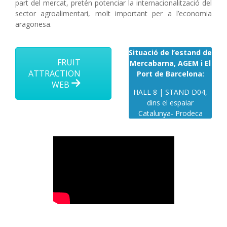
part del mercat, pretén potenciar la internacionalització del
sector agroalimentari, molt important per a l’economia
aragonesa.
Situació de l’estand de
FRUIT
Mercabarna, AGEM i El
ATTRACTION
Port de Barcelona:
WEB
HALL 8 | STAND D04,
dins el espaiar
Catalunya- Prodeca