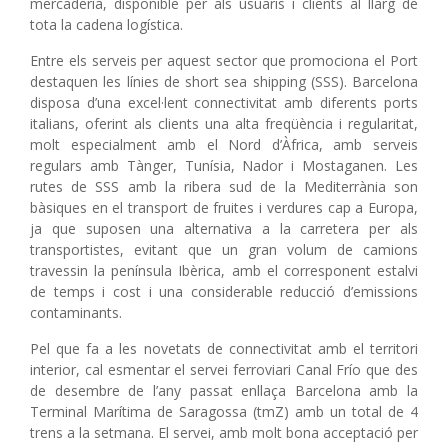
mercaderia, disponible per als usuaris i clients al llarg de
tota la cadena logística.
Entre els serveis per aquest sector que promociona el Port
destaquen les línies de short sea shipping (SSS). Barcelona
disposa d’una excel·lent connectivitat amb diferents ports
italians, oferint als clients una alta freqüència i regularitat,
molt especialment amb el Nord d’Àfrica, amb serveis
regulars amb Tànger, Tunísia, Nador i Mostaganen. Les
rutes de SSS amb la ribera sud de la Mediterrània son
bàsiques en el transport de fruites i verdures cap a Europa,
ja que suposen una alternativa a la carretera per als
transportistes, evitant que un gran volum de camions
travessin la península Ibèrica, amb el corresponent estalvi
de temps i cost i una considerable reducció d’emissions
contaminants.
Pel que fa a les novetats de connectivitat amb el territori
interior, cal esmentar el servei ferroviari Canal Frío que des
de desembre de l’any passat enllaça Barcelona amb la
Terminal Marítima de Saragossa (tmZ) amb un total de 4
trens a la setmana. El servei, amb molt bona acceptació per