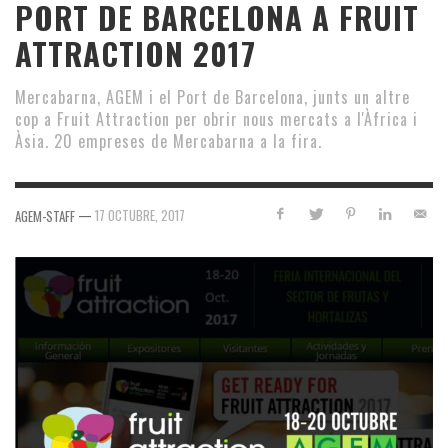
PORT DE BARCELONA A FRUIT
ATTRACTION 2017
Mercabarna, AGEM i el Port de Barcelona, junts un altre
cop a Fruit Attraction per obrir nous mercats a l'Àfrica i
Àsia. 20 empreses de Mercabarna a la fira.
—
17 OCTUBRE, 2017
AGEM-STAFF