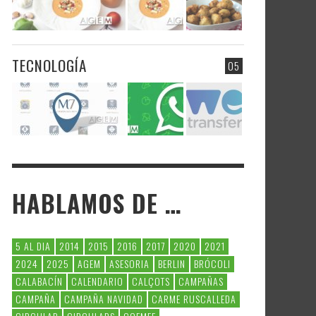
TECNOLOGÍA
05
HABLAMOS DE …
5 AL DIA
2014
2015
2016
2017
2020
2021
2024
2025
AGEM
ASESORIA
BERLIN
BRÓCOLI
CALABACÍN
CALENDARIO
CALÇOTS
CAMPAÑAS
CAMPAÑA
CAMPAÑA NAVIDAD
CARME RUSCALLEDA