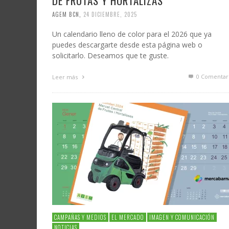
DE FRUTAS Y HORTALIZAS
AGEM BCN
,
24 DICIEMBRE, 2025
Un calendario lleno de color para el 2026 que ya
puedes descargarte desde esta página web o
solicitarlo. Deseamos que te guste.
0 Comentar
Leer más
CAMPAÑAS Y MEDIOS
EL MERCADO
IMAGEN Y COMUNICACIÓN
NOTICIAS