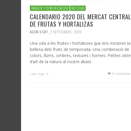
IMAGEN Y COMUNICACIÓN
NOTICIAS
CALENDARIO 2020 DEL MERCAT CENTRAL
DE FRUTAS Y HORTALIZAS
AGEM-STAFF
,
2 SEPTIEMBRE, 2020
Una oda a les fruites i hortalisses que ens mostren la
bellesa dels fruits de temporada. Una combinació de
colors, llums, ombres, textures i formes. Petites obre
d’art de la natura al nostre abast.
0 Comentar
Leer más