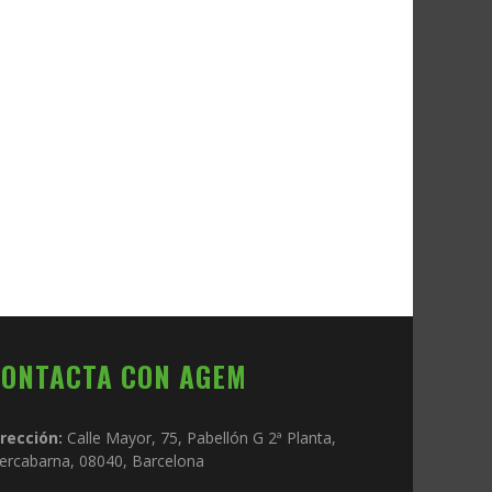
CONTACTA CON AGEM
irección:
Calle Mayor, 75, Pabellón G 2ª Planta,
ercabarna, 08040, Barcelona