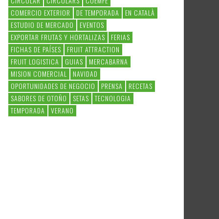
CIRCULAR
CIRCULARS
COEMFE
COMERCIO EXTERIOR
DE TEMPORADA
EN CATALÀ
ESTUDIO DE MERCADO
EVENTOS
EXPORTAR FRUTAS Y HORTALIZAS
FERIAS
FICHAS DE PAÍSES
FRUIT ATTRACTION
FRUIT LOGISTICA
GUIAS
MERCABARNA
MISION COMERCIAL
NAVIDAD
OPORTUNIDADES DE NEGOCIO
PRENSA
RECETAS
SABORES DE OTOÑO
SETAS
TECNOLOGIA
TEMPORADA
VERANO