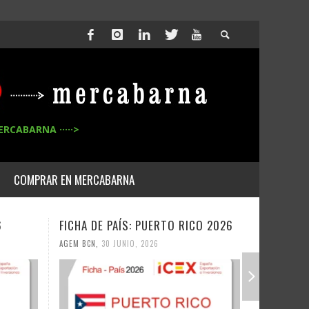
ERCABARNA ·····>
COMPRAR EN MERCABARNA
6
FICHA DE PAÍS: PUERTO RICO 2026
FICHA DE
AGEM BCN
,
30 JUNIO, 2026
AGEM BCN
,
3