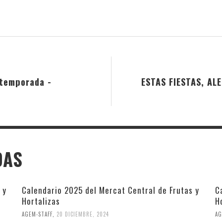
 temporada -
ESTAS FIESTAS, A
DAS
 y
Calendario 2025 del Mercat Central de Frutas y
C
Hortalizas
H
AGEM-STAFF
,
20 DICIEMBRE, 2024
AG