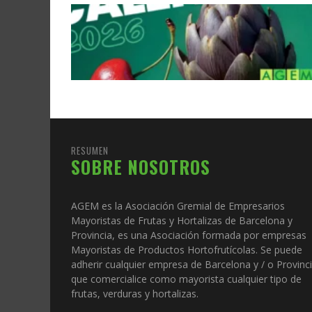
RESUMEN
SOBRE NOSOTROS
AGEM es la Asociación Gremial de Empresarios
Mayoristas de Frutas y Hortalizas de Barcelona y
Provincia, es una Asociación formada por empresas
Mayoristas de Productos Hortofrutícolas. Se puede
adherir cualquier empresa de Barcelona y / o Provinc
que comercialice como mayorista cualquier tipo de
frutas, verduras y hortalizas.