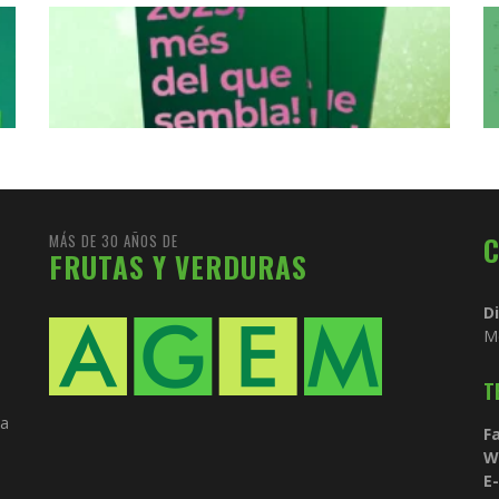
MÁS DE 30 AÑOS DE
FRUTAS Y VERDURAS
D
M
T
ia
Fa
W
E-