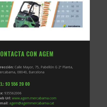
CONTACTA CON AGEM
irección:
Calle Mayor, 75, Pabellón G 2ª Planta,
ercabarna, 08040, Barcelona
EL: 93 556 20 00
x:
935562006
eb Url:
www.agem.mercabarna.com
mail:
agem@agemmercabarna.cat