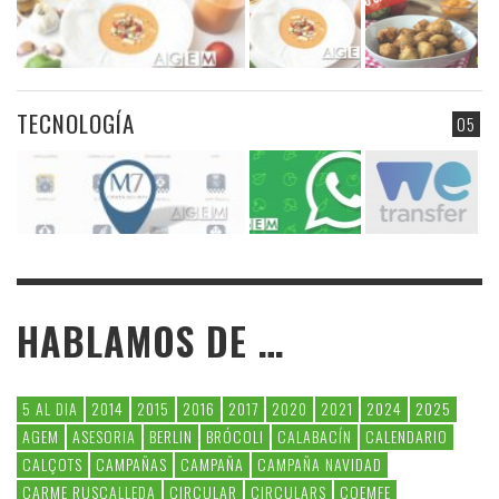
TECNOLOGÍA
05
HABLAMOS DE …
5 AL DIA
2014
2015
2016
2017
2020
2021
2024
2025
AGEM
ASESORIA
BERLIN
BRÓCOLI
CALABACÍN
CALENDARIO
CALÇOTS
CAMPAÑAS
CAMPAÑA
CAMPAÑA NAVIDAD
CARME RUSCALLEDA
CIRCULAR
CIRCULARS
COEMFE