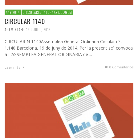
ANY 2014
CIRCULARES INTERNAS DE AGEM
CIRCULAR 1140
AGEM-STAFF
,
19 JUNIO, 2014
CIRCULAR N 1140Assemblea General Ordinària Circular nº :
1.140 Barcelona, 19 de juny de 2014. Per la present se’l convoca
a L’ASSEMBLEA GENERAL ORDINÀRIA de ...
0 Comentarios
Leer más