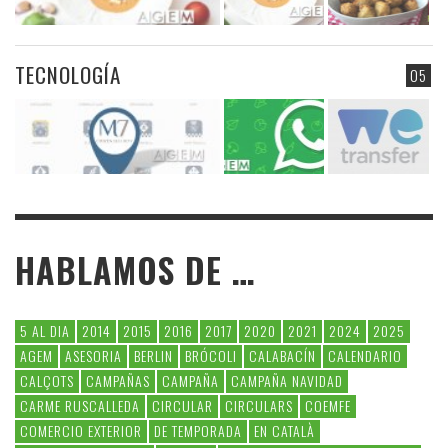
TECNOLOGÍA
05
HABLAMOS DE …
5 AL DIA
2014
2015
2016
2017
2020
2021
2024
2025
AGEM
ASESORIA
BERLIN
BRÓCOLI
CALABACÍN
CALENDARIO
CALÇOTS
CAMPAÑAS
CAMPAÑA
CAMPAÑA NAVIDAD
CARME RUSCALLEDA
CIRCULAR
CIRCULARS
COEMFE
COMERCIO EXTERIOR
DE TEMPORADA
EN CATALÀ