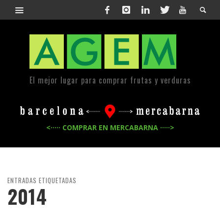
El mejor lugar para comprar frutas y verduras
<····· COMPRAR EN MERCABARNA ·····>
ENTRADAS ETIQUETADAS
2014