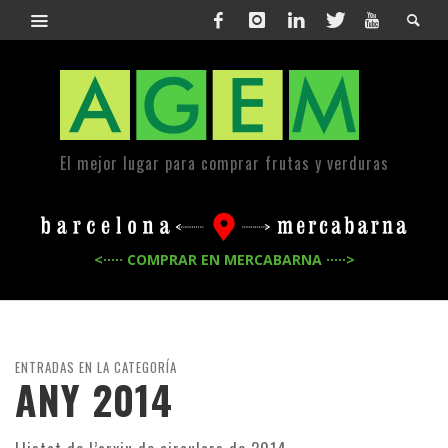
El mejor lugar para comprar frutas y verduras
<····· COMPRAR EN MERCABARNA ·····>
ENTRADAS EN LA CATEGORÍA
ANY 2014