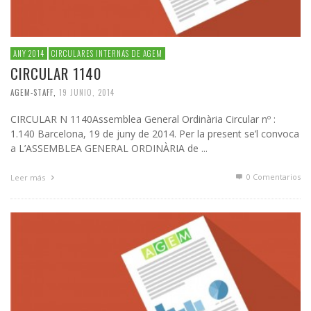
ANY 2014
CIRCULARES INTERNAS DE AGEM
CIRCULAR 1140
AGEM-STAFF
,
19 JUNIO, 2014
CIRCULAR N 1140Assemblea General Ordinària Circular nº :
1.140 Barcelona, 19 de juny de 2014. Per la present se’l convoca
a L’ASSEMBLEA GENERAL ORDINÀRIA de ...
0 Comentarios
Leer más