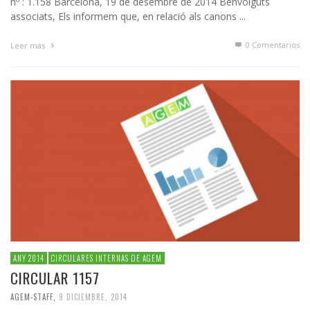
nº : 1.158 Barcelona, 19 de desembre de 2014 Benvolguts
associats, Els informem que, en relació als canons ...
0 Comentarios
Leer más
ANY 2014
CIRCULARES INTERNAS DE AGEM
CIRCULAR 1157
AGEM-STAFF
,
9 DICIEMBRE, 2014