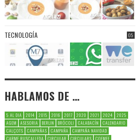
TECNOLOGÍA
05
HABLAMOS DE …
5 AL DIA
2014
2015
2016
2017
2020
2021
2024
2025
AGEM
ASESORIA
BERLIN
BRÓCOLI
CALABACÍN
CALENDARIO
CALÇOTS
CAMPAÑAS
CAMPAÑA
CAMPAÑA NAVIDAD
CARME RUSCALLEDA
CIRCULAR
CIRCULARS
COEMFE