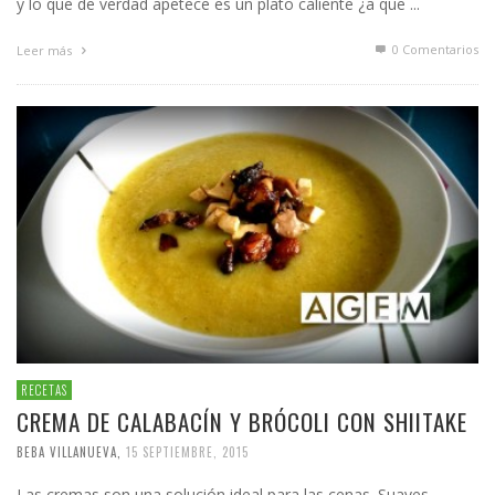
y lo que de verdad apetece es un plato caliente ¿a que ...
0 Comentarios
Leer más
RECETAS
CREMA DE CALABACÍN Y BRÓCOLI CON SHIITAKE
BEBA VILLANUEVA
,
15 SEPTIEMBRE, 2015
Las cremas son una solución ideal para las cenas. Suaves,