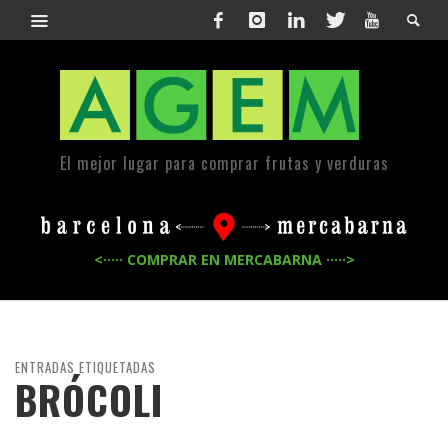
El mejor lugar para comprar frutas y verduras
<····· COMPRAR EN MERCABARNA ·····>
ENTRADAS ETIQUETADAS
BRÓCOLI