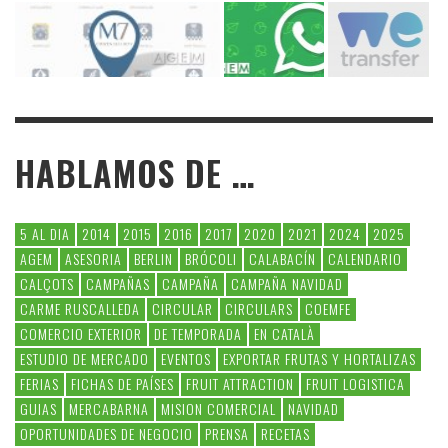
HABLAMOS DE …
5 AL DIA
2014
2015
2016
2017
2020
2021
2024
2025
AGEM
ASESORIA
BERLIN
BRÓCOLI
CALABACÍN
CALENDARIO
CALÇOTS
CAMPAÑAS
CAMPAÑA
CAMPAÑA NAVIDAD
CARME RUSCALLEDA
CIRCULAR
CIRCULARS
COEMFE
COMERCIO EXTERIOR
DE TEMPORADA
EN CATALÀ
ESTUDIO DE MERCADO
EVENTOS
EXPORTAR FRUTAS Y HORTALIZAS
FERIAS
FICHAS DE PAÍSES
FRUIT ATTRACTION
FRUIT LOGISTICA
GUIAS
MERCABARNA
MISION COMERCIAL
NAVIDAD
OPORTUNIDADES DE NEGOCIO
PRENSA
RECETAS