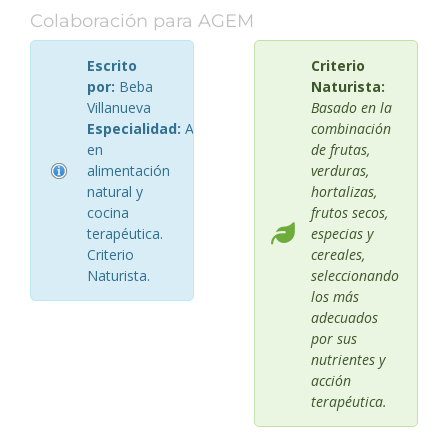
Colaboración para AGEM
Escrito
Criterio
por:
Beba
Naturista:
Villanueva
Basado en la
Especialidad:
Asesora
combinación
en
de frutas,
alimentación
verduras,
natural y
hortalizas,
cocina
frutos secos,
terapéutica.
especias y
Criterio
cereales,
Naturista.
seleccionando
los más
adecuados
por sus
nutrientes y
acción
terapéutica.