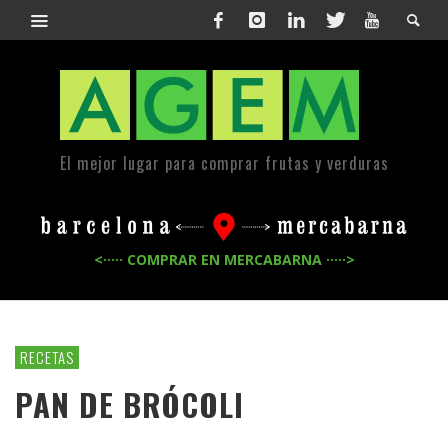
El mejor lugar para comprar frutas y verduras
<····· COMPRAR EN MERCABARNA ·····>
RECETAS
PAN DE BRÓCOLI