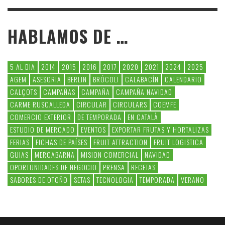
HABLAMOS DE …
5 AL DIA
2014
2015
2016
2017
2020
2021
2024
2025
AGEM
ASESORIA
BERLIN
BRÓCOLI
CALABACÍN
CALENDARIO
CALÇOTS
CAMPAÑAS
CAMPAÑA
CAMPAÑA NAVIDAD
CARME RUSCALLEDA
CIRCULAR
CIRCULARS
COEMFE
COMERCIO EXTERIOR
DE TEMPORADA
EN CATALÀ
ESTUDIO DE MERCADO
EVENTOS
EXPORTAR FRUTAS Y HORTALIZAS
FERIAS
FICHAS DE PAÍSES
FRUIT ATTRACTION
FRUIT LOGISTICA
GUIAS
MERCABARNA
MISION COMERCIAL
NAVIDAD
OPORTUNIDADES DE NEGOCIO
PRENSA
RECETAS
SABORES DE OTOÑO
SETAS
TECNOLOGIA
TEMPORADA
VERANO