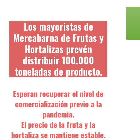
Los mayoristas de
Mercabarna de Frutas y
Hortalizas prevén
distribuir 100.000
toneladas de producto.
Esperan recuperar el nivel de
comercialización previo a la
pandemia.
El precio de la fruta y la
hortaliza se mantiene estable.