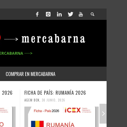
ERCABARNA ·····>
COMPRAR EN MERCABARNA
26
FICHA DE PAÍS: UZBEKISTAN 2026
FICHA DE
AGEM BCN
,
30 JUNIO, 2026
AGEM BCN
,
2