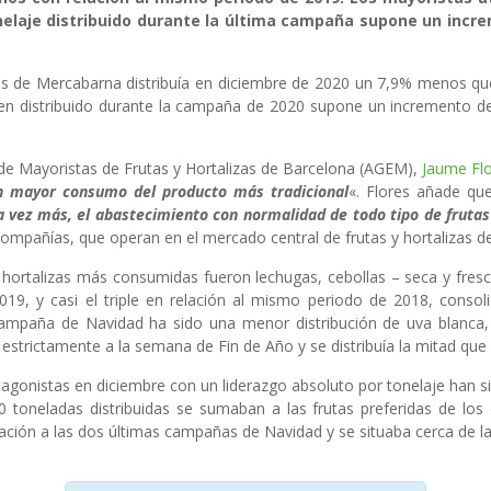
onelaje distribuido durante la última campaña supone un inc
izas de Mercabarna distribuía en diciembre de 2020 un 7,9% menos qu
en distribuido durante la campaña de 2020 supone un incremento del
yoristas de Frutas y Hortalizas de Barcelona (AGEM),
Jaume Fl
un mayor consumo del producto más tradicional
«. Flores añade q
vez más, el abastecimiento con normalidad de todo tipo de frutas 
compañías, que operan en el mercado central de frutas y hortalizas 
as más consumidas fueron lechugas, cebollas – seca y fresca -,
 2019, y casi el triple en relación al mismo periodo de 2018, co
 campaña de Navidad ha sido una menor distribución de uva blanca
 estrictamente a la semana de Fin de Año y se distribuía la mitad que
stas en diciembre con un liderazgo absoluto por tonelaje han sid
oneladas distribuidas se sumaban a las frutas preferidas de los c
relación a las dos últimas campañas de Navidad y se situaba cerca de 