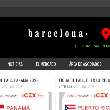
<····· COMPRAR EN M
NOTICIAS
EL MERCADO
ÁREA DE ASOCIADOS
DE PAÍS: PUERTO RICO 2026
FICHA DE PAÍS: RUMANÍA 20
N
,
30 JUNIO, 2026
AGEM BCN
,
30 JUNIO, 2026