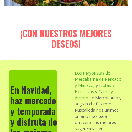
¡CON NUESTROS MEJORES
DESEOS!
Los mayoristas de
Mercabarna de Pescado
y Marisco
, y
Frutas y
En Navidad,
Hortalizas
y
Carne y
haz mercado
Aviram
de Mercabarna y
la gran chef Carme
y temporada
Ruscalleda nos unimos
un año más para
y disfruta de
ofrecerte las mejores
sugerencias en