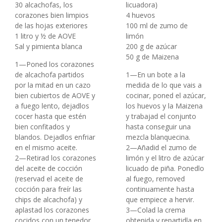
30 alcachofas, los
licuadora)
corazones bien limpios
4 huevos
de las hojas exteriores
100 ml de zumo de
1 litro y ½ de AOVE
limón
Sal y pimienta blanca
200 g de azúcar
50 g de Maizena
1—Poned los corazones
de alcachofa partidos
1—En un bote a la
por la mitad en un cazo
medida de lo que vais a
bien cubiertos de AOVE y
cocinar, poned el azúcar,
a fuego lento, dejadlos
los huevos y la Maizena
cocer hasta que estén
y trabajad el conjunto
bien confitados y
hasta conseguir una
blandos. Dejadlos enfriar
mezcla blanquecina.
en el mismo aceite.
2—Añadid el zumo de
2—Retirad los corazones
limón y el litro de azúcar
del aceite de cocción
licuado de piña. Ponedlo
(reservad el aceite de
al fuego, removed
cocción para freír las
continuamente hasta
chips de alcachofa) y
que empiece a hervir.
aplastad los corazones
3—Colad la crema
cocidos con un tenedor
obtenida y repartidla en