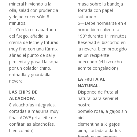
mineral hirviendo a la
masa sobre la bandeja
olla, salad con prudencia
forrada con papel
y dejad cocer sólo 8
sulfurado
minutos.
6—Debe hornearse en el
4—Con la olla apartada
horno bien caliente a
del fuego, añadid la
190º durante 11 minutos.
crema de leche y triturad
Reservad el bizcocho en
muy fino con una túrmix,
la nevera, bien protegido
afinad el punto de sal y
en un recipiente
pimienta y pasad la sopa
adecuado (el bizcocho
por un colador chino,
admite congelación)
enfriadla y guardadla
LA FRUTA AL
nevera.
NATURAL:
LAS CHIPS DE
Disponed de fruta al
ALCACHOFA
natural para servir el
8 alcachofas integrales,
postre
cortadas a máquina muy
pomelo rosa, a gajos sin
finas AOVE (el aceite de
piel
confitar las alcachofas,
clementina a ½ gajos
bien colado)
piña, cortada a dados
frambuesas enteras