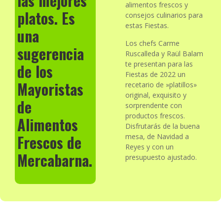
las mejores
alimentos frescos y
platos. Es
consejos culinarios para
estas Fiestas.
una
Los chefs Carme
sugerencia
Ruscalleda y Raül Balam
te presentan para las
de los
Fiestas de 2022 un
Mayoristas
recetario de »platillos»
original, exquisito y
de
sorprendente con
productos frescos.
Alimentos
Disfrutarás de la buena
Frescos de
mesa, de Navidad a
Reyes y con un
Mercabarna.
presupuesto ajustado.