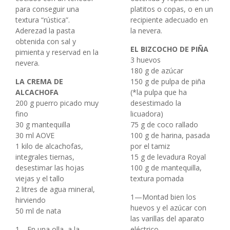
para conseguir una
platitos o copas, o en un
textura “rústica”.
recipiente adecuado en
Aderezad la pasta
la nevera.
obtenida con sal y
EL BIZCOCHO DE PIÑA
pimienta y reservad en la
3 huevos
nevera.
180 g de azúcar
LA CREMA DE
150 g de pulpa de piña
ALCACHOFA
(*la pulpa que ha
200 g puerro picado muy
desestimado la
fino
licuadora)
30 g mantequilla
75 g de coco rallado
30 ml AOVE
100 g de harina, pasada
1 kilo de alcachofas,
por el tamiz
integrales tiernas,
15 g de levadura Royal
desestimar las hojas
100 g de mantequilla,
viejas y el tallo
textura pomada
2 litres de agua mineral,
1—Montad bien los
hirviendo
huevos y el azúcar con
50 ml de nata
las varillas del aparato
1—En una olla, a la
eléctrico