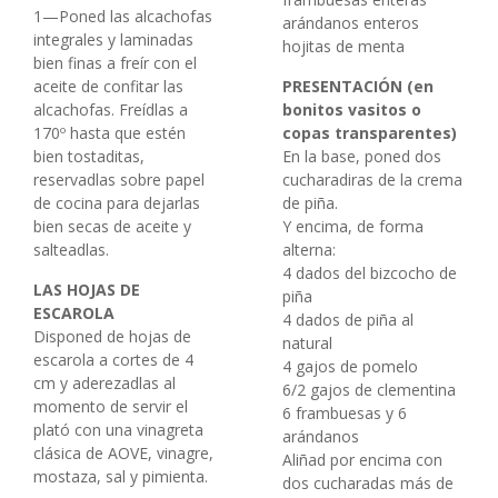
1—Poned las alcachofas
arándanos enteros
integrales y laminadas
hojitas de menta
bien finas a freír con el
aceite de confitar las
PRESENTACIÓN (en
alcachofas. Freídlas a
bonitos vasitos o
170º hasta que estén
copas transparentes)
bien tostaditas,
En la base, poned dos
reservadlas sobre papel
cucharadiras de la crema
de cocina para dejarlas
de piña.
bien secas de aceite y
Y encima, de forma
salteadlas.
alterna:
4 dados del bizcocho de
LAS HOJAS DE
piña
ESCAROLA
4 dados de piña al
Disponed de hojas de
natural
escarola a cortes de 4
4 gajos de pomelo
cm y aderezadlas al
6/2 gajos de clementina
momento de servir el
6 frambuesas y 6
plató con una vinagreta
arándanos
clásica de AOVE, vinagre,
Aliñad por encima con
mostaza, sal y pimienta.
dos cucharadas más de