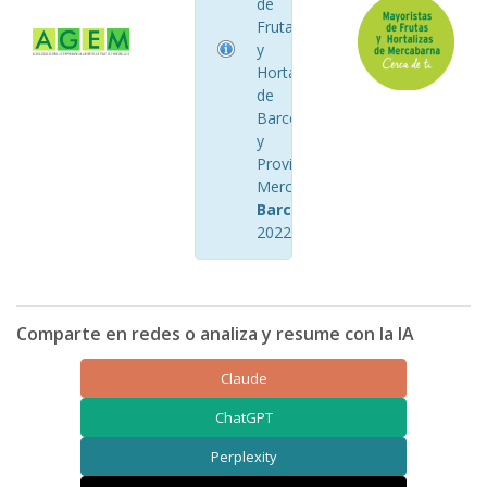
de
Frutas
y
Hortalizas
de
Barcelona
y
Provincia
Mercabarna
Barcelona
2022
Comparte en redes o analiza y resume con la IA
Claude
ChatGPT
Perplexity