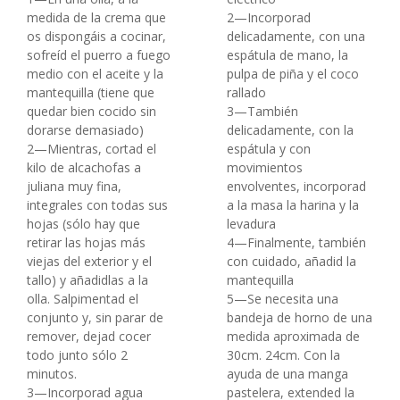
medida de la crema que
2—Incorporad
os dispongáis a cocinar,
delicadamente, con una
sofreíd el puerro a fuego
espátula de mano, la
medio con el aceite y la
pulpa de piña y el coco
mantequilla (tiene que
rallado
quedar bien cocido sin
3—También
dorarse demasiado)
delicadamente, con la
2—Mientras, cortad el
espátula y con
kilo de alcachofas a
movimientos
juliana muy fina,
envolventes, incorporad
integrales con todas sus
a la masa la harina y la
hojas (sólo hay que
levadura
retirar las hojas más
4—Finalmente, también
viejas del exterior y el
con cuidado, añadid la
tallo) y añadidlas a la
mantequilla
olla. Salpimentad el
5—Se necesita una
conjunto y, sin parar de
bandeja de horno de una
remover, dejad cocer
medida aproximada de
todo junto sólo 2
30cm. 24cm. Con la
minutos.
ayuda de una manga
3—Incorporad agua
pastelera, extended la