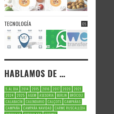
TECNOLOGÍA
05
HABLAMOS DE …
5 AL DIA
2014
2015
2016
2017
2020
2021
2024
2025
AGEM
ASESORIA
BERLIN
BRÓCOLI
CALABACÍN
CALENDARIO
CALÇOTS
CAMPAÑAS
CAMPAÑA
CAMPAÑA NAVIDAD
CARME RUSCALLEDA