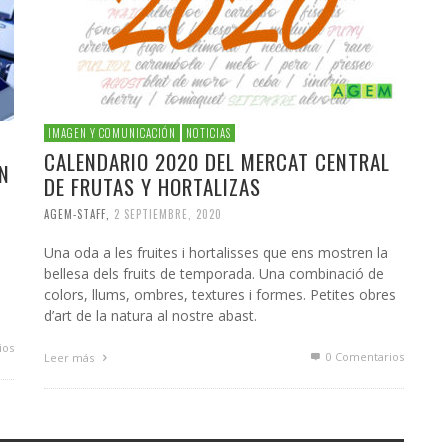
IMAGEN Y COMUNICACIÓN
NOTICIAS
CALENDARIO 2020 DEL MERCAT CENTRAL
N
DE FRUTAS Y HORTALIZAS
AGEM-STAFF
,
2 SEPTIEMBRE, 2020
Una oda a les fruites i hortalisses que ens mostren la
bellesa dels fruits de temporada. Una combinació de
colors, llums, ombres, textures i formes. Petites obres
d’art de la natura al nostre abast.
ios
0 Comentarios
Leer más