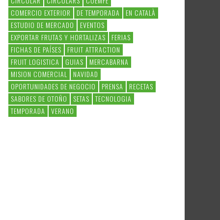
CIRCULAR
CIRCULARS
COEMFE
COMERCIO EXTERIOR
DE TEMPORADA
EN CATALÀ
ESTUDIO DE MERCADO
EVENTOS
EXPORTAR FRUTAS Y HORTALIZAS
FERIAS
FICHAS DE PAÍSES
FRUIT ATTRACTION
FRUIT LOGISTICA
GUIAS
MERCABARNA
MISION COMERCIAL
NAVIDAD
OPORTUNIDADES DE NEGOCIO
PRENSA
RECETAS
SABORES DE OTOÑO
SETAS
TECNOLOGIA
TEMPORADA
VERANO