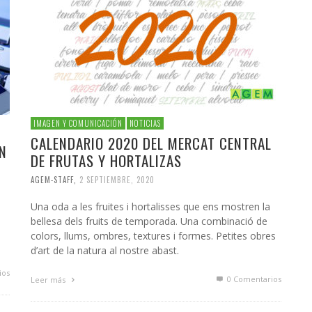
IMAGEN Y COMUNICACIÓN
NOTICIAS
CALENDARIO 2020 DEL MERCAT CENTRAL
N
DE FRUTAS Y HORTALIZAS
AGEM-STAFF
,
2 SEPTIEMBRE, 2020
Una oda a les fruites i hortalisses que ens mostren la
bellesa dels fruits de temporada. Una combinació de
colors, llums, ombres, textures i formes. Petites obres
d’art de la natura al nostre abast.
ios
0 Comentarios
Leer más