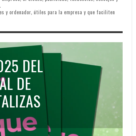
.
s y ordenador, útiles para la empresa y que faciliten
025 DEL
AL DE
TALIZAS