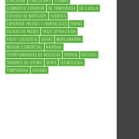
CIRCULAR
CIRCULARS
COEMFE
COMERCIO EXTERIOR
DE TEMPORADA
EN CATALÀ
ESTUDIO DE MERCADO
EVENTOS
EXPORTAR FRUTAS Y HORTALIZAS
FERIAS
FICHAS DE PAÍSES
FRUIT ATTRACTION
FRUIT LOGISTICA
GUIAS
MERCABARNA
MISION COMERCIAL
NAVIDAD
OPORTUNIDADES DE NEGOCIO
PRENSA
RECETAS
SABORES DE OTOÑO
SETAS
TECNOLOGIA
TEMPORADA
VERANO