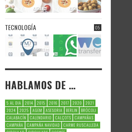
TECNOLOGÍA
05
HABLAMOS DE …
5 AL DIA
2014
2015
2016
2017
2020
2021
2024
2025
AGEM
ASESORIA
BERLIN
BRÓCOLI
CALABACÍN
CALENDARIO
CALÇOTS
CAMPAÑAS
CAMPAÑA
CAMPAÑA NAVIDAD
CARME RUSCALLEDA