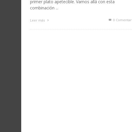
primer plato apetecible. Vamos allá con esta
combinación ...
0 Comentar
Leer más