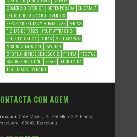
CIRCULAR
CIRCULARS
COEMFE
COMERCIO EXTERIOR
DE TEMPORADA
EN CATALÀ
ESTUDIO DE MERCADO
EVENTOS
EXPORTAR FRUTAS Y HORTALIZAS
FERIAS
FICHAS DE PAÍSES
FRUIT ATTRACTION
FRUIT LOGISTICA
GUIAS
MERCABARNA
MISION COMERCIAL
NAVIDAD
OPORTUNIDADES DE NEGOCIO
PRENSA
RECETAS
SABORES DE OTOÑO
SETAS
TECNOLOGIA
TEMPORADA
VERANO
CONTACTA CON AGEM
irección:
Calle Mayor, 75, Pabellón G 2ª Planta,
ercabarna, 08040, Barcelona