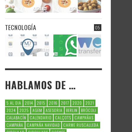
TECNOLOGÍA
05
HABLAMOS DE …
5 AL DIA
2014
2015
2016
2017
2020
2021
2024
2025
AGEM
ASESORIA
BERLIN
BRÓCOLI
CALABACÍN
CALENDARIO
CALÇOTS
CAMPAÑAS
CAMPAÑA
CAMPAÑA NAVIDAD
CARME RUSCALLEDA