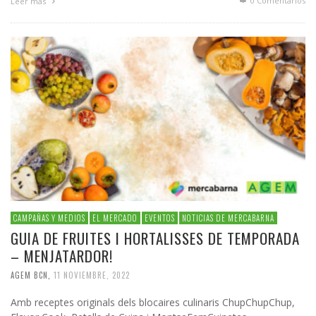
0 Comentarios
Leer más
CAMPAÑAS Y MEDIOS
EL MERCADO
EVENTOS
NOTICIAS DE MERCABARNA
GUIA DE FRUITES I HORTALISSES DE TEMPORADA
– MENJATARDOR!
AGEM BCN
,
11 NOVIEMBRE, 2022
Amb receptes originals dels blocaires culinaris ChupChupChup,