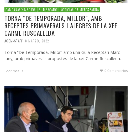
CAMPAÑAS Y MEDIOS
EL MERCADO
NOTICIAS DE MERCABARNA
TORNA “DE TEMPORADA, MILLOR”, AMB
RECEPTES PRIMAVERALS I ALEGRES DE LA XEF
CARME RUSCALLEDA
AGEM-STAFF
,
8 MARZO, 2022
Torna “De Temporada, Millor” amb una Guia Receptari Març
Juny, amb primaverals propostes de la xef Carme Ruscalleda.
0 Comentarios
Leer más