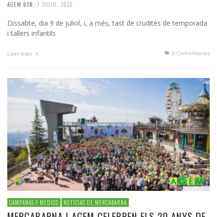
AGEM BCN
,
7 JULIO, 2022
Dissabte, dia 9 de juliol, i, a més, tast de crudités de temporada
i tallers infantils
0 Comentarios
Leer más
CAMPAÑAS Y MEDIOS
NOTICIAS DE MERCABARNA
MERCABARNA I AGEM CELEBREN ELS 20 ANYS DE