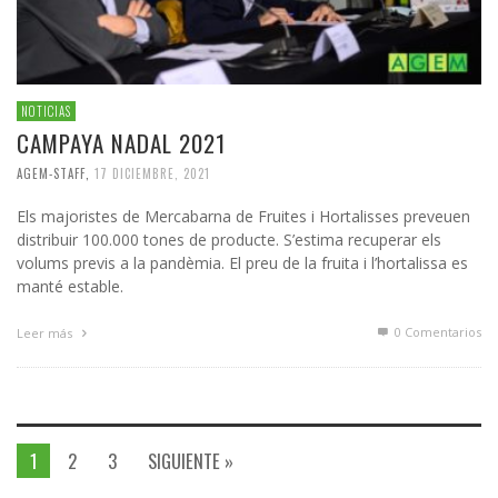
NOTICIAS
CAMPAYA NADAL 2021
AGEM-STAFF
,
17 DICIEMBRE, 2021
Els majoristes de Mercabarna de Fruites i Hortalisses preveuen
distribuir 100.000 tones de producte. S’estima recuperar els
volums previs a la pandèmia. El preu de la fruita i l’hortalissa es
manté estable.
0 Comentarios
Leer más
1
2
3
SIGUIENTE »