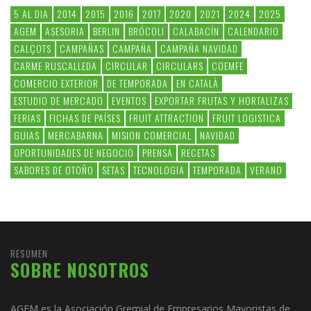
5 AL DIA
2014
2015
2016
2017
2020
2021
2024
2025
AGEM
ASESORIA
BERLIN
BRÓCOLI
CALABACÍN
CALENDARIO
CALÇOTS
CAMPAÑAS
CAMPAÑA
CAMPAÑA NAVIDAD
CARME RUSCALLEDA
CIRCULAR
CIRCULARS
COEMFE
COMERCIO EXTERIOR
DE TEMPORADA
EN CATALÀ
ESTUDIO DE MERCADO
EVENTOS
EXPORTAR FRUTAS Y HORTALIZAS
FERIAS
FICHAS DE PAÍSES
FRUIT ATTRACTION
FRUIT LOGISTICA
GUIAS
MERCABARNA
MISION COMERCIAL
NAVIDAD
OPORTUNIDADES DE NEGOCIO
PRENSA
RECETAS
SABORES DE OTOÑO
SETAS
TECNOLOGIA
TEMPORADA
VERANO
RESUMEN
SOBRE NOSOTROS
AGEM es la Asociación Gremial de Empresarios Mayoristas de