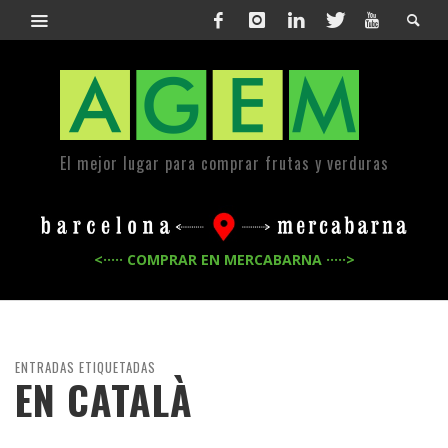
El mejor lugar para comprar frutas y verduras
<····· COMPRAR EN MERCABARNA ·····>
ENTRADAS ETIQUETADAS
EN CATALÀ