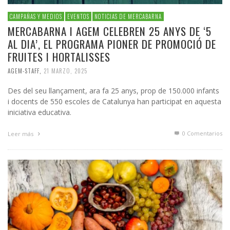
CAMPAÑAS Y MEDIOS
EVENTOS
NOTICIAS DE MERCABARNA
MERCABARNA I AGEM CELEBREN 25 ANYS DE ‘5
AL DIA’, EL PROGRAMA PIONER DE PROMOCIÓ DE
FRUITES I HORTALISSES
AGEM-STAFF
,
21 MARZO, 2025
Des del seu llançament, ara fa 25 anys, prop de 150.000 infants
i docents de 550 escoles de Catalunya han participat en aquesta
iniciativa educativa.
0 Comentarios
Leer más