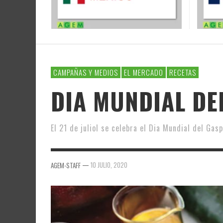
CAMPAÑAS Y MEDIOS
EL MERCADO
RECETAS
DIA MUNDIAL DEL
El 21 de juliol se celebra el Dia Mundial del Gas
—
10 JULIO, 2020
AGEM-STAFF