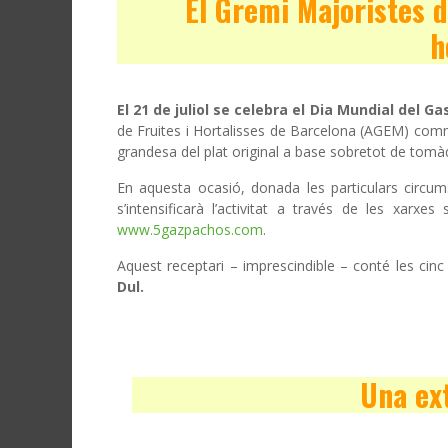
El Gremi Majoristes d
h
El 21 de juliol se celebra el Dia Mundial del G
de Fruites i Hortalisses de Barcelona (AGEM) comm
grandesa del plat original a base sobretot de tomàqu
En aquesta ocasió, donada les particulars circu
s’intensificarà l’activitat a través de les xarxe
www.5gazpachos.com
.
Aquest receptari – imprescindible – conté les cin
Dul.
Una ext