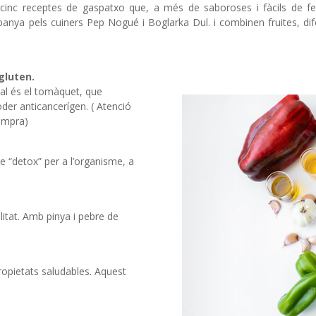
inc receptes de gaspatxo que, a més de saboroses i fàcils de fer
ya pels cuiners Pep Nogué i Boglarka Dul. i combinen fruites, dife
gluten.
nal és el tomàquet, que
oder anticancerígen. ( Atenció
Campra)
e “detox” per a l’organisme, a
alitat. Amb pinya i pebre de
opietats saludables. Aquest