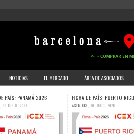
<····· COMPRAR EN M
NOTICIAS
EL MERCADO
ÁREA DE ASOCIADOS
DE PAÍS: PUERTO RICO 2026
FICHA DE PAÍS: RUMANÍA 20
N
,
30 JUNIO, 2026
AGEM BCN
,
30 JUNIO, 2026