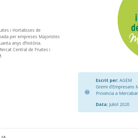
ites i Hortalisses de
rmada per empreses Majoristes
anta anys d’història.
rcat Central de Fruites i
M.
Escrit per:
AGEM
Gremi d’Empresaris Ma
Provincia a Mercaba
Data:
Juliol 2020
 IA