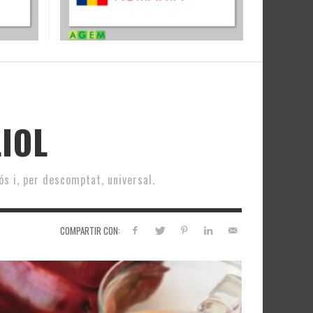
LIOL
ós i, per descomptat, universal.
COMPARTIR CON: