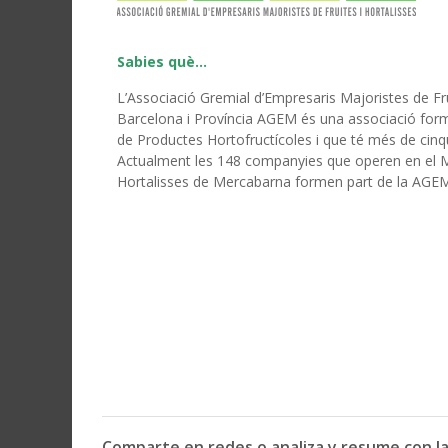
Sabies què…
L’Associació Gremial d’Empresaris Majoristes de Fru
Barcelona i Província AGEM és una associació fo
de Productes Hortofructícoles i que té més de cinqu
Actualment les 148 companyies que operen en el Me
Hortalisses de Mercabarna formen part de la AGE
Comparte en redes o analiza y resume con la