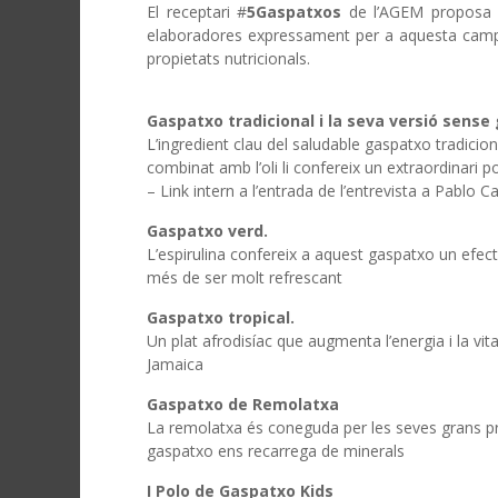
El receptari #
5Gaspatxos
de l’AGEM proposa c
elaboradores expressament per a aquesta campan
propietats nutricionals.
Gaspatxo tradicional i la seva versió sense 
L’ingredient clau del saludable gaspatxo tradicio
combinat amb l’oli li confereix un extraordinari p
– Link intern a l’entrada de l’entrevista a Pablo 
Gaspatxo verd.
L’espirulina confereix a aquest gaspatxo un efect
més de ser molt refrescant
Gaspatxo tropical.
Un plat afrodisíac que augmenta l’energia i la vit
Jamaica
Gaspatxo de Remolatxa
La remolatxa és coneguda per les seves grans pr
gaspatxo ens recarrega de minerals
I Polo de Gaspatxo Kids