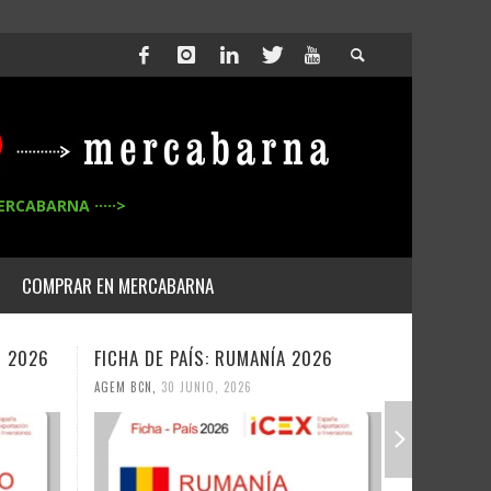
ERCABARNA ·····>
COMPRAR EN MERCABARNA
26
FICHA DE PAÍS: UZBEKISTAN 2026
FICHA DE
AGEM BCN
,
30 JUNIO, 2026
AGEM BCN
,
2