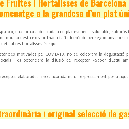
e Fruites i Hortalisses de Barcelona
omenatge a la grandesa d’un plat ún
aspatxo
, una jornada dedicada a un plat estiuenc, saludable, saborós 
emora aquesta extraordinària i afí efemèride per segon any consecu
et i altres hortalisses fresques.
mstàncies motivades pel COVID-19, no se celebrarà la degustació 
s socials i es potenciarà la difusió del receptari «Sabor d’Estiu 
c receptes elaborades, molt acuradament i expressament per a aquest
raordinària i original selecció de g