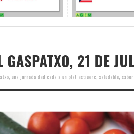
 GASPATXO, 21 DE JU
patxo, una jornada dedicada a un plat estiuenc, saludable, sabor