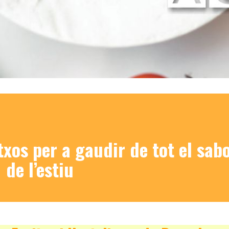
xos per a gaudir de tot el sab
de l’estiu