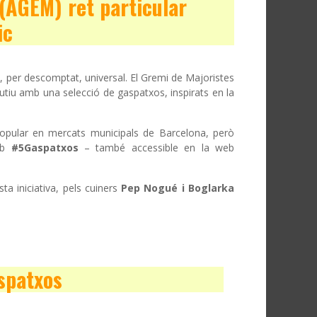
 (AGEM) ret particular
ic
i, per descomptat, universal. El Gremi de Majoristes
tiu amb una selecció de gaspatxos, inspirats en la
popular en mercats municipals de Barcelona, però
amb
#5Gaspatxos
– també accessible en la web
a iniciativa, pels cuiners
Pep Nogué i Boglarka
aspatxos