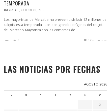
TEMPORADA
AGEM-STAFF
,
23 FEBRERO, 2015
Los mayoristas de Mercabarna preveen distribuir 12 millones de
calçots esta temporada. Los dos grandes orígenes del calçot
del Mercado Mayorista son las comarcas de ...
0 Comentarios
Leer más
LAS NOTICIAS POR FECHAS
AGOSTO 2026
L
M
X
J
V
S
D
1
2