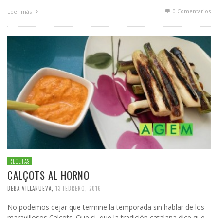
0 Comentarios
Leer más
RECETAS
CALÇOTS AL HORNO
BEBA VILLANUEVA
,
13 FEBRERO, 2016
No podemos dejar que termine la temporada sin hablar de los
maravillosos Calçots. Que si, que la tradición catalana dice que