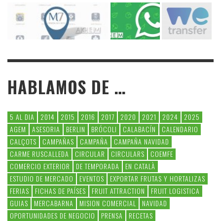
HABLAMOS DE …
5 AL DIA
2014
2015
2016
2017
2020
2021
2024
2025
AGEM
ASESORIA
BERLIN
BRÓCOLI
CALABACÍN
CALENDARIO
CALÇOTS
CAMPAÑAS
CAMPAÑA
CAMPAÑA NAVIDAD
CARME RUSCALLEDA
CIRCULAR
CIRCULARS
COEMFE
COMERCIO EXTERIOR
DE TEMPORADA
EN CATALÀ
ESTUDIO DE MERCADO
EVENTOS
EXPORTAR FRUTAS Y HORTALIZAS
FERIAS
FICHAS DE PAÍSES
FRUIT ATTRACTION
FRUIT LOGISTICA
GUIAS
MERCABARNA
MISION COMERCIAL
NAVIDAD
OPORTUNIDADES DE NEGOCIO
PRENSA
RECETAS