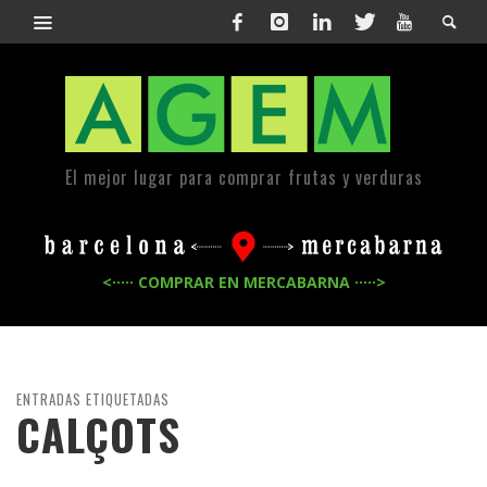
El mejor lugar para comprar frutas y verduras
<····· COMPRAR EN MERCABARNA ·····>
ENTRADAS ETIQUETADAS
CALÇOTS