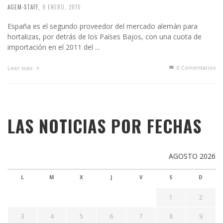
AGEM-STAFF
,
9 ENERO, 2015
España es el segundo proveedor del mercado alemán para
hortalizas, por detrás de los Países Bajos, con una cuota de
importación en el 2011 del ...
0 Comentarios
Leer más
LAS NOTICIAS POR FECHAS
AGOSTO 2026
L
M
X
J
V
S
D
1
2
3
4
5
6
7
8
9