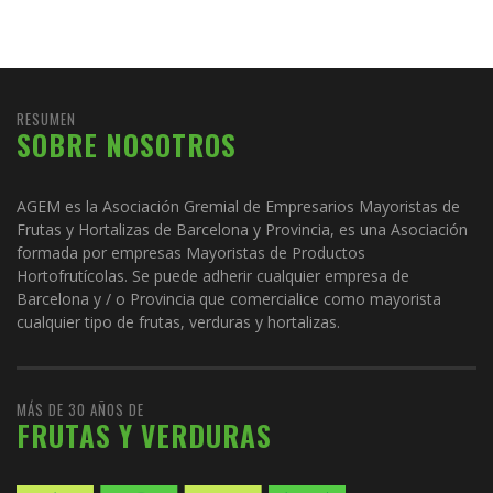
RESUMEN
SOBRE NOSOTROS
AGEM es la Asociación Gremial de Empresarios Mayoristas de
Frutas y Hortalizas de Barcelona y Provincia, es una Asociación
formada por empresas Mayoristas de Productos
Hortofrutícolas. Se puede adherir cualquier empresa de
Barcelona y / o Provincia que comercialice como mayorista
cualquier tipo de frutas, verduras y hortalizas.
MÁS DE 30 AÑOS DE
FRUTAS Y VERDURAS