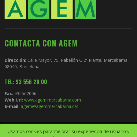
CONTACTA CON AGEM
Dirección:
Calle Mayor, 75, Pabellón G 2ª Planta, Mercabarna,
08040, Barcelona
TEL: 93 556 20 00
Fax:
935562006
Web Url:
www.agem.mercabarna.com
E-mail:
agem@agemmercabarna.cat
Usamos cookies para mejorar su experiencia de usuario y
Copyright © 2021.
AGEM
. Todos los derechos reservados. Diseño de