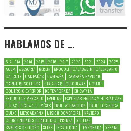
HABLAMOS DE …
5 AL DIA
2014
2015
2016
2017
2020
2021
2024
2025
AGEM
ASESORIA
BERLIN
BRÓCOLI
CALABACÍN
CALENDARIO
CALÇOTS
CAMPAÑAS
CAMPAÑA
CAMPAÑA NAVIDAD
CARME RUSCALLEDA
CIRCULAR
CIRCULARS
COEMFE
COMERCIO EXTERIOR
DE TEMPORADA
EN CATALÀ
ESTUDIO DE MERCADO
EVENTOS
EXPORTAR FRUTAS Y HORTALIZAS
FERIAS
FICHAS DE PAÍSES
FRUIT ATTRACTION
FRUIT LOGISTICA
GUIAS
MERCABARNA
MISION COMERCIAL
NAVIDAD
OPORTUNIDADES DE NEGOCIO
PRENSA
RECETAS
SABORES DE OTOÑO
SETAS
TECNOLOGIA
TEMPORADA
VERANO