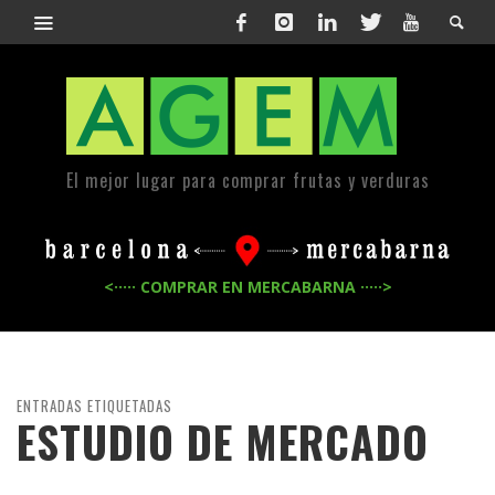
El mejor lugar para comprar frutas y verduras
<····· COMPRAR EN MERCABARNA ·····>
ENTRADAS ETIQUETADAS
ESTUDIO DE MERCADO