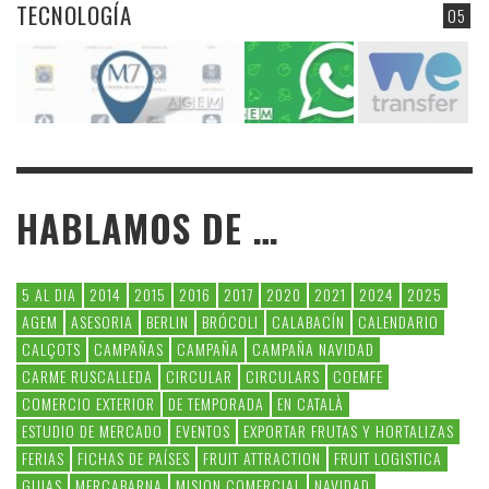
TECNOLOGÍA
05
HABLAMOS DE …
5 AL DIA
2014
2015
2016
2017
2020
2021
2024
2025
AGEM
ASESORIA
BERLIN
BRÓCOLI
CALABACÍN
CALENDARIO
CALÇOTS
CAMPAÑAS
CAMPAÑA
CAMPAÑA NAVIDAD
CARME RUSCALLEDA
CIRCULAR
CIRCULARS
COEMFE
COMERCIO EXTERIOR
DE TEMPORADA
EN CATALÀ
ESTUDIO DE MERCADO
EVENTOS
EXPORTAR FRUTAS Y HORTALIZAS
FERIAS
FICHAS DE PAÍSES
FRUIT ATTRACTION
FRUIT LOGISTICA
GUIAS
MERCABARNA
MISION COMERCIAL
NAVIDAD