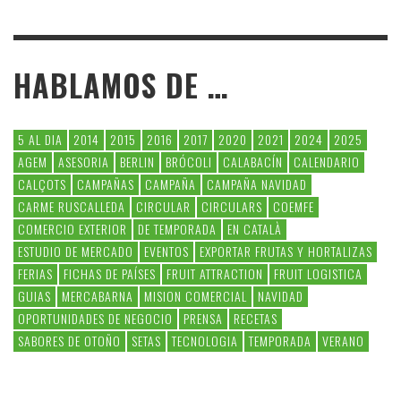
HABLAMOS DE …
5 AL DIA
2014
2015
2016
2017
2020
2021
2024
2025
AGEM
ASESORIA
BERLIN
BRÓCOLI
CALABACÍN
CALENDARIO
CALÇOTS
CAMPAÑAS
CAMPAÑA
CAMPAÑA NAVIDAD
CARME RUSCALLEDA
CIRCULAR
CIRCULARS
COEMFE
COMERCIO EXTERIOR
DE TEMPORADA
EN CATALÀ
ESTUDIO DE MERCADO
EVENTOS
EXPORTAR FRUTAS Y HORTALIZAS
FERIAS
FICHAS DE PAÍSES
FRUIT ATTRACTION
FRUIT LOGISTICA
GUIAS
MERCABARNA
MISION COMERCIAL
NAVIDAD
OPORTUNIDADES DE NEGOCIO
PRENSA
RECETAS
SABORES DE OTOÑO
SETAS
TECNOLOGIA
TEMPORADA
VERANO