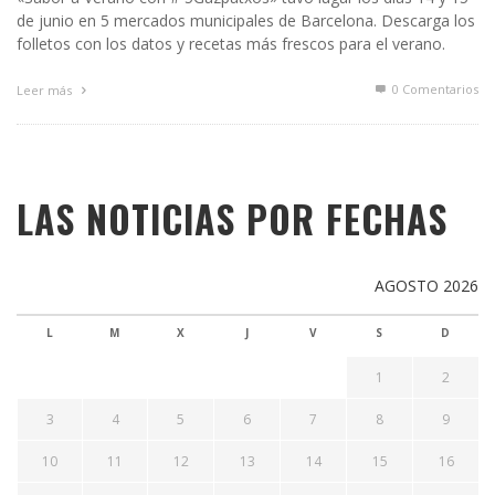
de junio en 5 mercados municipales de Barcelona. Descarga los
folletos con los datos y recetas más frescos para el verano.
0 Comentarios
Leer más
LAS NOTICIAS POR FECHAS
AGOSTO 2026
L
M
X
J
V
S
D
1
2
3
4
5
6
7
8
9
10
11
12
13
14
15
16