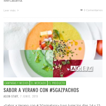
Mercabarna.
0 Comentarios
Leer más
CAMPAÑAS Y MEDIOS
EL MERCADO
EL PRODUCTO
SABOR A VERANO CON #5GAZPACHOS
AGEM-STAFF
,
7 JUNIO, 2019
«Sabor a Verano con # 5Gazpatxos» tuvo lugar los días 14 y 15