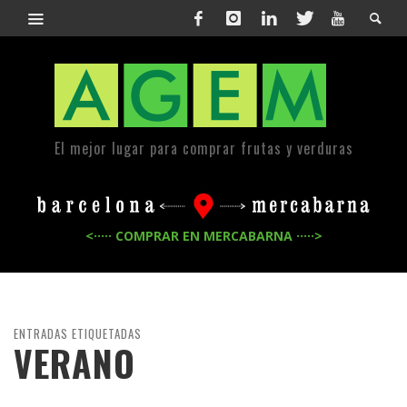
El mejor lugar para comprar frutas y verduras
<····· COMPRAR EN MERCABARNA ·····>
ENTRADAS ETIQUETADAS
VERANO