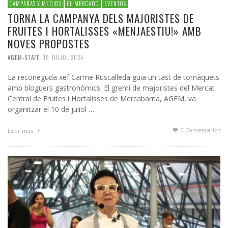
CAMPAÑAS Y MEDIOS
EL MERCADO
EVENTOS
TORNA LA CAMPANYA DELS MAJORISTES DE
FRUITES I HORTALISSES «MENJAESTIU!» AMB
NOVES PROPOSTES
AGEM-STAFF
,
19 JULIO, 2024
La reconeguda xef Carme Ruscalleda guia un tast de tomàquets
amb bloguers gastronòmics. El gremi de majoristes del Mercat
Central de Fruites i Hortalisses de Mercabarna, AGEM, va
organitzar el 10 de juliol …
0 Comentarios
Leer más