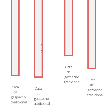
de
de
del
de
la
l'Abaceria
Carmel
Sa
Llibertat
An
Passeig
Llobregós,
de
149
Pl.
Entr
Sant
Llibertat,
Borre
Joan,
27
168
Cata
de
gazpacho
Cata
tradicional
de
Cata
Cata
gazpacho
de
de
tradicional
gazpacho
gazpacho
tradicional
tradicional