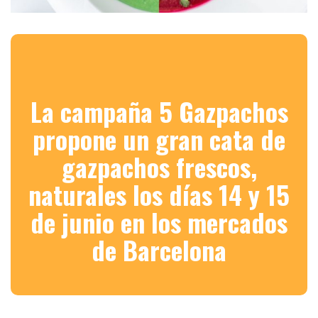
La campaña 5 Gazpachos
propone un gran cata de
gazpachos frescos,
naturales los días 14 y 15
de junio en los mercados
de Barcelona