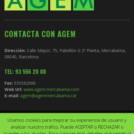
CONTACTA CON AGEM
Dirección:
Calle Mayor, 75, Pabellón G 2ª Planta, Mercabarna,
08040, Barcelona
TEL: 93 556 20 00
Fax:
935562006
Web Url:
www.agem.mercabarna.com
E-mail:
agem@agemmercabarna.cat
Usamos cookies para mejorar su experiencia de usuario y
Copyright © 2021.
AGEM
. Todos los derechos reservados. Diseño de
analizar nuestro tráfico. Puede ACEPTAR o RECHAZAR o
Aviso Legal
Política de privacidad
acceder a los ajustes. Para conocer más detalles incluyendo la