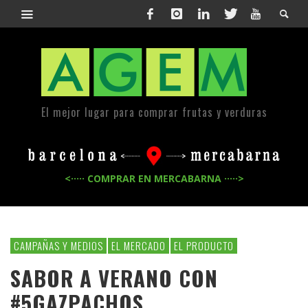
El mejor lugar para comprar frutas y verduras
<····· COMPRAR EN MERCABARNA ·····>
CAMPAÑAS Y MEDIOS
EL MERCADO
EL PRODUCTO
SABOR A VERANO CON
#5GAZPACHOS