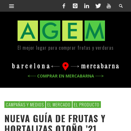
El mejor lugar para comprar frutas y verduras
<····· COMPRAR EN MERCABARNA ·····>
CAMPAÑAS Y MEDIOS
EL MERCADO
EL PRODUCTO
NUEVA GUÍA DE FRUTAS Y
HORTALIZAS OTOÑO ’21