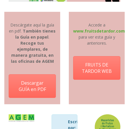
Descárgate aquí la guía
Accede a
en pdf.
También tienes
www.fruitsdetardor.com
la Guía en papel
.
para ver esta guía y
Recoge tus
anteriores.
ejemplares, de
manera gratuita, en
las oficinas de AGEM
FRUITS DE
TARDOR WEB
Descargar
GUÍA en PDF
Escrito
por:
AGEM