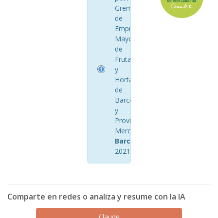
Gremio
de
Empresarios
Mayoristas
de
Frutas
y
Hortalizas
de
Barcelona
y
Provincia
Mercabarna
Barcelona
2021
Comparte en redes o analiza y resume con la IA
Claude