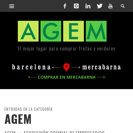
El mejor lugar para comprar frutas y verduras
<····· COMPRAR EN MERCABARNA ·····>
ENTRADAS EN LA CATEGORÍA
AGEM