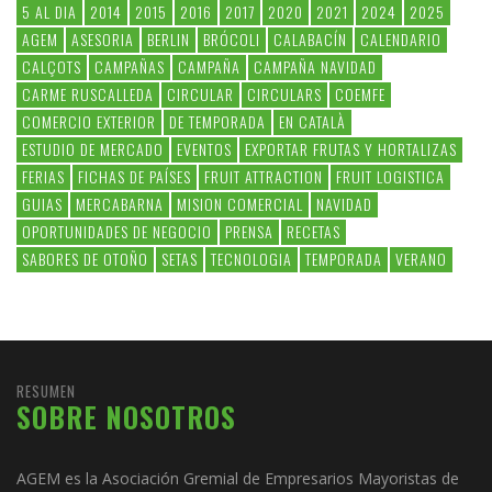
5 AL DIA
2014
2015
2016
2017
2020
2021
2024
2025
AGEM
ASESORIA
BERLIN
BRÓCOLI
CALABACÍN
CALENDARIO
CALÇOTS
CAMPAÑAS
CAMPAÑA
CAMPAÑA NAVIDAD
CARME RUSCALLEDA
CIRCULAR
CIRCULARS
COEMFE
COMERCIO EXTERIOR
DE TEMPORADA
EN CATALÀ
ESTUDIO DE MERCADO
EVENTOS
EXPORTAR FRUTAS Y HORTALIZAS
FERIAS
FICHAS DE PAÍSES
FRUIT ATTRACTION
FRUIT LOGISTICA
GUIAS
MERCABARNA
MISION COMERCIAL
NAVIDAD
OPORTUNIDADES DE NEGOCIO
PRENSA
RECETAS
SABORES DE OTOÑO
SETAS
TECNOLOGIA
TEMPORADA
VERANO
RESUMEN
SOBRE NOSOTROS
AGEM es la Asociación Gremial de Empresarios Mayoristas de