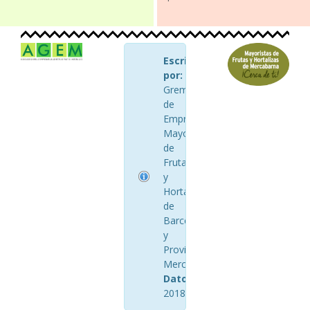
Escrito
por:
AGEM
Gremio
de
Empresarios
Mayoristas
de
Frutas
y
Hortalizas
de
Barcelona
y
Provincia
Mercabarna
Datos:
Abril
2018