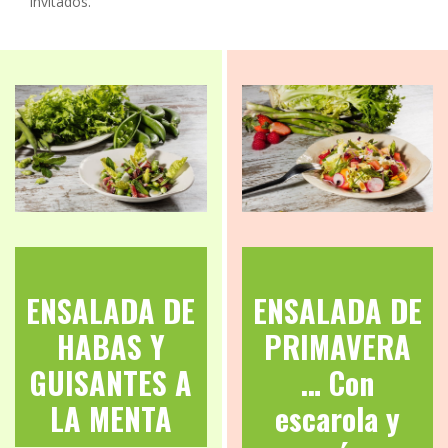
invitados.
ENSALADA DE
ENSALADA DE
HABAS Y
PRIMAVERA
GUISANTES A
… Con
LA MENTA
escarola y