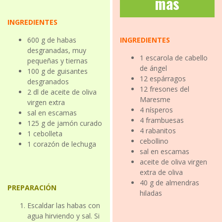
más
INGREDIENTES
600 g de habas
INGREDIENTES
desgranadas, muy
1 escarola de cabello
pequeñas y tiernas
de ángel
100 g de guisantes
12 espárragos
desgranados
12 fresones del
2 dl de aceite de oliva
Maresme
virgen extra
4 nísperos
sal en escamas
4 frambuesas
125 g de jamón curado
4 rabanitos
1 cebolleta
cebollino
1 corazón de lechuga
sal en escamas
aceite de oliva virgen
extra de oliva
40 g de almendras
PREPARACIÓN
hiladas
Escaldar las habas con
agua hirviendo y sal. Si