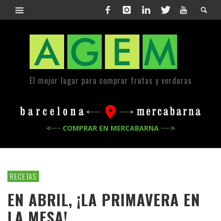
El mejor lugar para comprar frutas y verduras
<····· COMPRAR EN MERCABARNA ·····>
RECETAS
EN ABRIL, ¡LA PRIMAVERA EN
LA MESA!