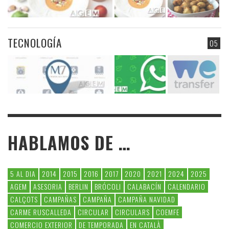
TECNOLOGÍA
05
HABLAMOS DE …
5 AL DIA
2014
2015
2016
2017
2020
2021
2024
2025
AGEM
ASESORIA
BERLIN
BRÓCOLI
CALABACÍN
CALENDARIO
CALÇOTS
CAMPAÑAS
CAMPAÑA
CAMPAÑA NAVIDAD
CARME RUSCALLEDA
CIRCULAR
CIRCULARS
COEMFE
COMERCIO EXTERIOR
DE TEMPORADA
EN CATALÀ