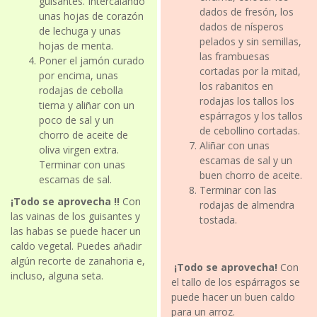
guisantes. Intercalando
dados de fresón, los
unas hojas de corazón
dados de nísperos
de lechuga y unas
pelados y sin semillas,
hojas de menta.
las frambuesas
Poner el jamón curado
cortadas por la mitad,
por encima, unas
los rabanitos en
rodajas de cebolla
rodajas los tallos los
tierna y aliñar con un
espárragos y los tallos
poco de sal y un
de cebollino cortadas.
chorro de aceite de
Aliñar con unas
oliva virgen extra.
escamas de sal y un
Terminar con unas
buen chorro de aceite.
escamas de sal.
Terminar con las
¡Todo se aprovecha !!
Con
rodajas de almendra
las vainas de los guisantes y
tostada.
las habas se puede hacer un
caldo vegetal. Puedes añadir
algún recorte de zanahoria e,
¡Todo se aprovecha!
Con
incluso, alguna seta.
el tallo de los espárragos se
puede hacer un buen caldo
para un arroz.