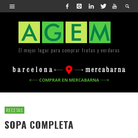
El mejor lugar para comprar frutas y verduras
<····· COMPRAR EN MERCABARNA ·····>
RECETAS
SOPA COMPLETA