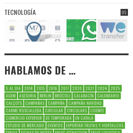
TECNOLOGÍA
05
HABLAMOS DE …
5 AL DIA
2014
2015
2016
2017
2020
2021
2024
2025
AGEM
ASESORIA
BERLIN
BRÓCOLI
CALABACÍN
CALENDARIO
CALÇOTS
CAMPAÑAS
CAMPAÑA
CAMPAÑA NAVIDAD
CARME RUSCALLEDA
CIRCULAR
CIRCULARS
COEMFE
COMERCIO EXTERIOR
DE TEMPORADA
EN CATALÀ
ESTUDIO DE MERCADO
EVENTOS
EXPORTAR FRUTAS Y HORTALIZAS
FERIAS
FICHAS DE PAÍSES
FRUIT ATTRACTION
FRUIT LOGISTICA