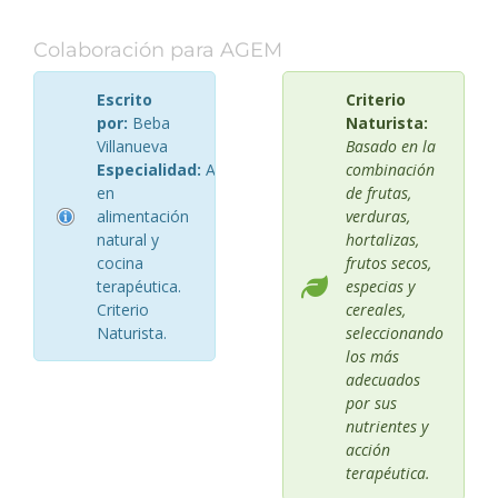
Colaboración para AGEM
Escrito
Criterio
por:
Beba
Naturista:
Villanueva
Basado en la
Especialidad:
Asesora
combinación
en
de frutas,
alimentación
verduras,
natural y
hortalizas,
cocina
frutos secos,
terapéutica.
especias y
Criterio
cereales,
Naturista.
seleccionando
los más
adecuados
por sus
nutrientes y
acción
terapéutica.