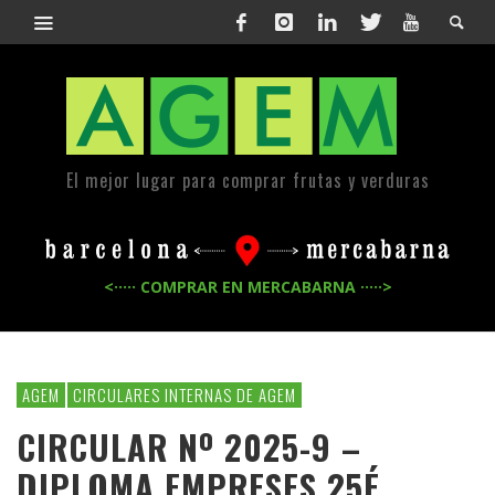
El mejor lugar para comprar frutas y verduras
<····· COMPRAR EN MERCABARNA ·····>
AGEM
CIRCULARES INTERNAS DE AGEM
CIRCULAR Nº 2025-9 –
DIPLOMA EMPRESES 25É