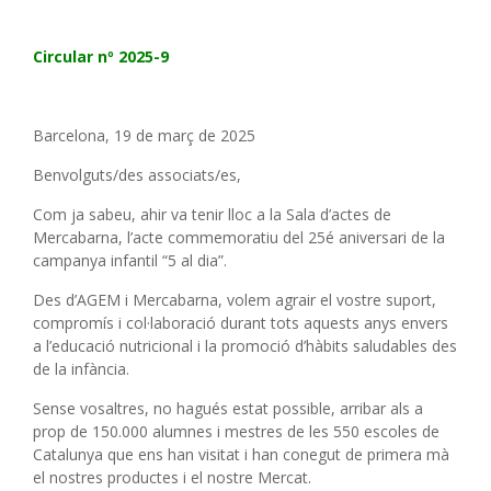
Circular nº 2025-9
Barcelona, 19 de març de 2025
Benvolguts/des associats/es,
Com ja sabeu, ahir va tenir lloc a la Sala d’actes de
Mercabarna, l’acte commemoratiu del 25é aniversari de la
campanya infantil “5 al dia”.
Des d’AGEM i Mercabarna, volem agrair el vostre suport,
compromís i col·laboració durant tots aquests anys envers
a l’educació nutricional i la promoció d’hàbits saludables des
de la infància.
Sense vosaltres, no hagués estat possible, arribar als a
prop de 150.000 alumnes i mestres de les 550 escoles de
Catalunya que ens han visitat i han conegut de primera mà
el nostres productes i el nostre Mercat.