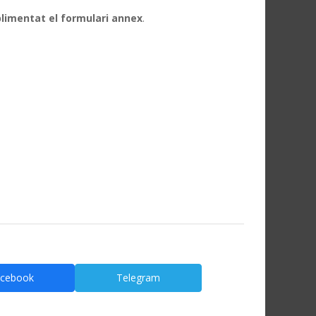
imentat el formulari annex
.
cebook
Telegram