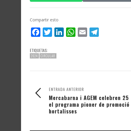
Compartir esto
Facebook
Twitter
LinkedIn
WhatsApp
Email
Telegr
ETIQUETAS:
2024
CIRCULAR
ENTRADA ANTERIOR
Mercabarna i AGEM celebren 25 a
el programa pioner de promoció 
hortalisses