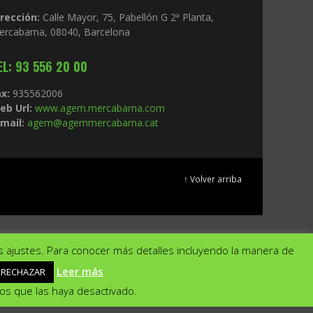
irección:
Calle Mayor, 75, Pabellón G 2ª Planta,
ercabarna, 08040, Barcelona
EL: 93 556 20 00
x:
935562006
eb Url:
www.agem.mercabarna.com
mail:
agem@agemmercabarna.cat
↑ Volver arriba
s ajustes. Para conocer más detalles incluyendo la manera de
Leer más
RECHAZAR
ar
Rechazar
Ajustes
nos que las haya desactivado.