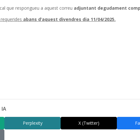
s cal que respongueu a aquest correu
adjuntant degudament compl
s requerides
abans d’aquest divendres dia 11/04/2025.
 IA
Perplexity
X (Twitter)
Fa