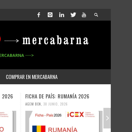
ERCABARNA ·····>
COMPRAR EN MERCABARNA
O 2026
FICHA DE PAÍS: RUMANÍA 2026
FICHA DE
AGEM BCN
,
30 JUNIO, 2026
AGEM BCN
,
3