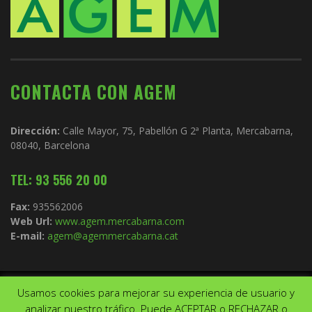
CONTACTA CON AGEM
Dirección:
Calle Mayor, 75, Pabellón G 2ª Planta, Mercabarna,
08040, Barcelona
TEL: 93 556 20 00
Fax:
935562006
Web Url:
www.agem.mercabarna.com
E-mail:
agem@agemmercabarna.cat
Usamos cookies para mejorar su experiencia de usuario y
Copyright © 2021.
AGEM
. Todos los derechos reservados. Diseño de
analizar nuestro tráfico. Puede ACEPTAR o RECHAZAR o