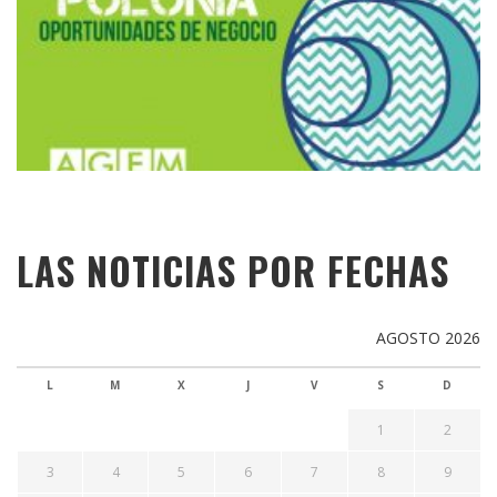
LAS NOTICIAS POR FECHAS
AGOSTO 2026
L
M
X
J
V
S
D
1
2
3
4
5
6
7
8
9