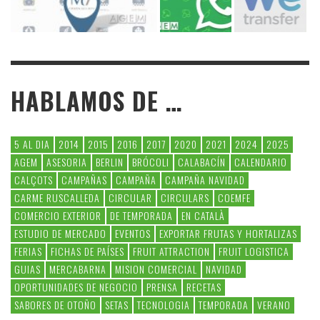
HABLAMOS DE …
5 AL DIA
2014
2015
2016
2017
2020
2021
2024
2025
AGEM
ASESORIA
BERLIN
BRÓCOLI
CALABACÍN
CALENDARIO
CALÇOTS
CAMPAÑAS
CAMPAÑA
CAMPAÑA NAVIDAD
CARME RUSCALLEDA
CIRCULAR
CIRCULARS
COEMFE
COMERCIO EXTERIOR
DE TEMPORADA
EN CATALÀ
ESTUDIO DE MERCADO
EVENTOS
EXPORTAR FRUTAS Y HORTALIZAS
FERIAS
FICHAS DE PAÍSES
FRUIT ATTRACTION
FRUIT LOGISTICA
GUIAS
MERCABARNA
MISION COMERCIAL
NAVIDAD
OPORTUNIDADES DE NEGOCIO
PRENSA
RECETAS
SABORES DE OTOÑO
SETAS
TECNOLOGIA
TEMPORADA
VERANO