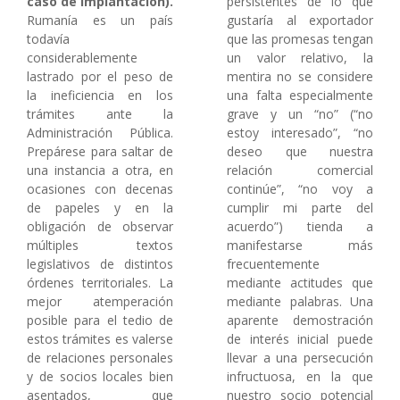
caso de implantación).
persistentes de lo que
Rumanía es un país
gustaría al exportador
todavía
que las promesas tengan
considerablemente
un valor relativo, la
lastrado por el peso de
mentira no se considere
la ineficiencia en los
una falta especialmente
trámites ante la
grave y un “no” (“no
Administración Pública.
estoy interesado”, “no
Prepárese para saltar de
deseo que nuestra
una instancia a otra, en
relación comercial
ocasiones con decenas
continúe”, “no voy a
de papeles y en la
cumplir mi parte del
obligación de observar
acuerdo”) tienda a
múltiples textos
manifestarse más
legislativos de distintos
frecuentemente
órdenes territoriales. La
mediante actitudes que
mejor atemperación
mediante palabras. Una
posible para el tedio de
aparente demostración
estos trámites es valerse
de interés inicial puede
de relaciones personales
llevar a una persecución
y de socios locales bien
infructuosa, en la que
asentados, que
nuestro socio potencial