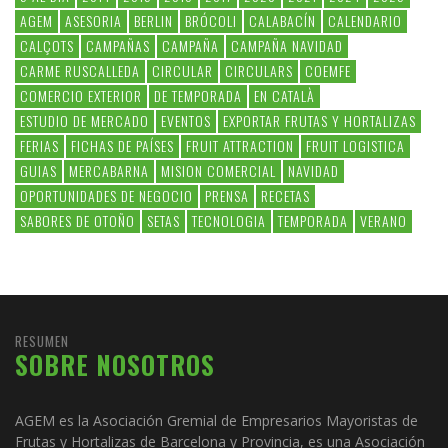
AGEM
ASESORIA
BERLIN
BRÓCOLI
CALABACÍN
CALENDARIO
CALÇOTS
CAMPAÑAS
CAMPAÑA
CAMPAÑA NAVIDAD
CARME RUSCALLEDA
CIRCULAR
CIRCULARS
COEMFE
COMERCIO EXTERIOR
DE TEMPORADA
EN CATALÀ
ESTUDIO DE MERCADO
EVENTOS
EXPORTAR FRUTAS Y HORTALIZAS
FERIAS
FICHAS DE PAÍSES
FRUIT ATTRACTION
FRUIT LOGISTICA
GUIAS
MERCABARNA
MISION COMERCIAL
NAVIDAD
OPORTUNIDADES DE NEGOCIO
PRENSA
RECETAS
SABORES DE OTOÑO
SETAS
TECNOLOGIA
TEMPORADA
VERANO
RESUMEN
SOBRE NOSOTROS
AGEM es la Asociación Gremial de Empresarios Mayoristas de
Frutas y Hortalizas de Barcelona y Provincia, es una Asociación