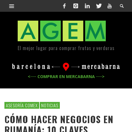
El mejor lugar para comprar frutas y verduras
<····· COMPRAR EN MERCABARNA ·····>
ASESORÍA COMEX
NOTICIAS
CÓMO HACER NEGOCIOS EN
RUMANÍA: 10 CLAVES