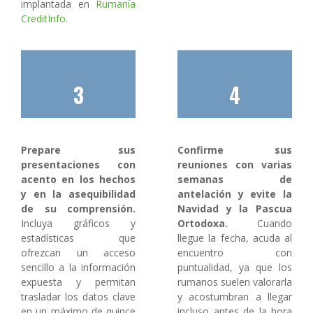
implantada en
Rumanía
CreditInfo
.
3
4
Prepare sus
Confirme sus
presentaciones con
reuniones con varias
acento en los hechos
semanas de
y en la asequibilidad
antelación y evite la
de su comprensión.
Navidad y la Pascua
Incluya gráficos y
Ortodoxa.
Cuando
estadísticas que
llegue la fecha, acuda al
ofrezcan un acceso
encuentro con
sencillo a la información
puntualidad, ya que los
expuesta y permitan
rumanos suelen valorarla
trasladar los datos clave
y acostumbran a llegar
en un máximo de quince
incluso antes de la hora