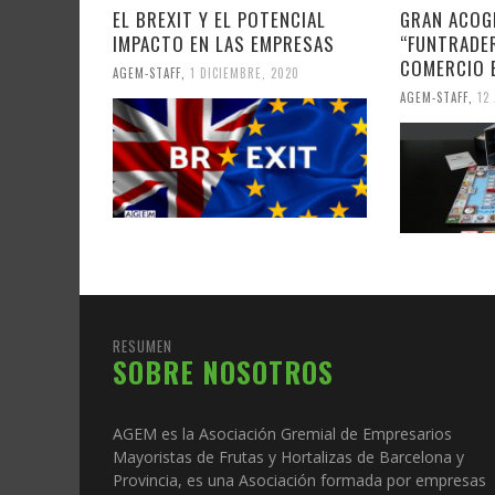
EL BREXIT Y EL POTENCIAL
GRAN ACOGI
IMPACTO EN LAS EMPRESAS
“FUNTRADER
COMERCIO 
AGEM-STAFF
,
1 DICIEMBRE, 2020
AGEM-STAFF
,
12
RESUMEN
SOBRE NOSOTROS
AGEM es la Asociación Gremial de Empresarios
Mayoristas de Frutas y Hortalizas de Barcelona y
Provincia, es una Asociación formada por empresas