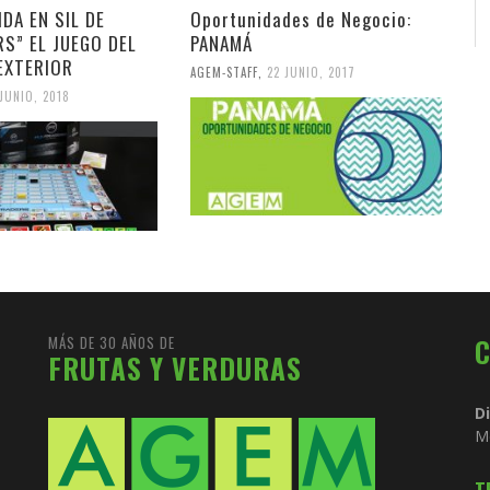
DA EN SIL DE
Oportunidades de Negocio:
S” EL JUEGO DEL
PANAMÁ
EXTERIOR
AGEM-STAFF
,
22 JUNIO, 2017
 JUNIO, 2018
MÁS DE 30 AÑOS DE
FRUTAS Y VERDURAS
D
M