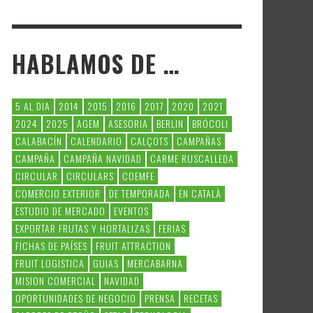
HABLAMOS DE …
5 AL DIA
2014
2015
2016
2017
2020
2021
2024
2025
AGEM
ASESORIA
BERLIN
BRÓCOLI
CALABACÍN
CALENDARIO
CALÇOTS
CAMPAÑAS
CAMPAÑA
CAMPAÑA NAVIDAD
CARME RUSCALLEDA
CIRCULAR
CIRCULARS
COEMFE
COMERCIO EXTERIOR
DE TEMPORADA
EN CATALÀ
ESTUDIO DE MERCADO
EVENTOS
EXPORTAR FRUTAS Y HORTALIZAS
FERIAS
FICHAS DE PAÍSES
FRUIT ATTRACTION
FRUIT LOGISTICA
GUIAS
MERCABARNA
MISION COMERCIAL
NAVIDAD
OPORTUNIDADES DE NEGOCIO
PRENSA
RECETAS