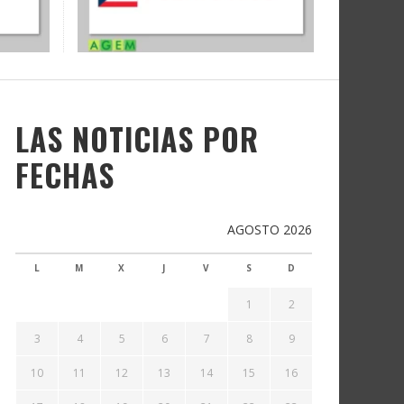
LAS NOTICIAS POR
FECHAS
AGOSTO 2026
L
M
X
J
V
S
D
1
2
3
4
5
6
7
8
9
10
11
12
13
14
15
16