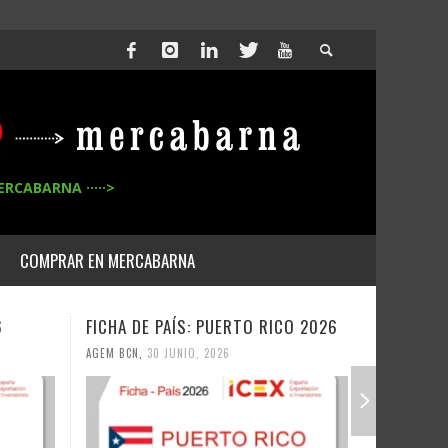
ERCABARNA ·····>
COMPRAR EN MERCABARNA
6
FICHA DE PAÍS: PUERTO RICO 2026
FICHA DE
AGEM BCN
,
30 JUNIO, 2026
AGEM BCN
,
3