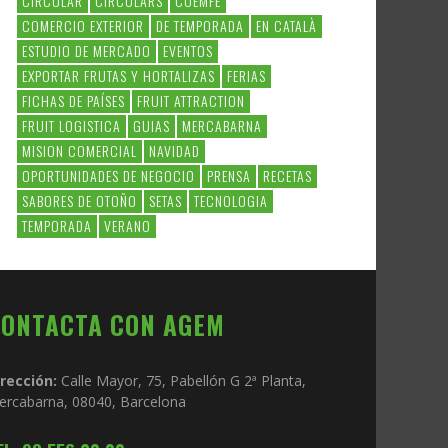
CIRCULAR
CIRCULARS
COEMFE
COMERCIO EXTERIOR
DE TEMPORADA
EN CATALÀ
ESTUDIO DE MERCADO
EVENTOS
EXPORTAR FRUTAS Y HORTALIZAS
FERIAS
FICHAS DE PAÍSES
FRUIT ATTRACTION
FRUIT LOGISTICA
GUIAS
MERCABARNA
MISION COMERCIAL
NAVIDAD
OPORTUNIDADES DE NEGOCIO
PRENSA
RECETAS
SABORES DE OTOÑO
SETAS
TECNOLOGIA
TEMPORADA
VERANO
CONTACTA CON AGEM
irección:
Calle Mayor, 75, Pabellón G 2ª Planta,
ercabarna, 08040, Barcelona