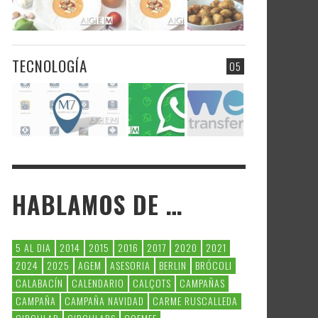
TECNOLOGÍA
05
HABLAMOS DE …
5 AL DIA
2014
2015
2016
2017
2020
2021
2024
2025
AGEM
ASESORIA
BERLIN
BRÓCOLI
CALABACÍN
CALENDARIO
CALÇOTS
CAMPAÑAS
CAMPAÑA
CAMPAÑA NAVIDAD
CARME RUSCALLEDA