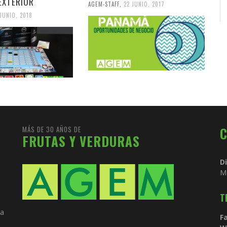
EXTERIOR
AGEM-STAFF
,
22 JUNIO, 2017
 JUNIO, 2018
MÁS DE 30 AÑOS DE
FRUTAS Y VERDURAS
D
M
T
ia
Fa