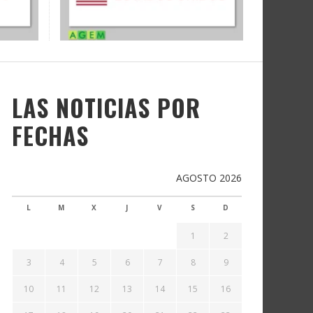
LAS NOTICIAS POR
FECHAS
AGOSTO 2026
L
M
X
J
V
S
D
1
2
3
4
5
6
7
8
9
10
11
12
13
14
15
16