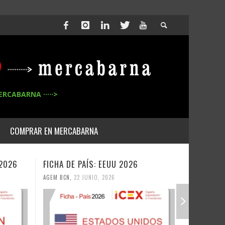
ERCABARNA ·····>
COMPRAR EN MERCABARNA
 2026
FICHA DE PAÍS: EEUU 2026
FICHA DE
AGEM BCN
,
22 JUNIO, 2026
AGEM BCN
,
2