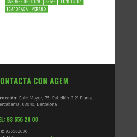
SABORES DE OTOÑO
SETAS
TECNOLOGIA
TEMPORADA
VERANO
CONTACTA CON AGEM
irección:
Calle Mayor, 75, Pabellón G 2ª Planta,
ercabarna, 08040, Barcelona
EL: 93 556 20 00
x:
935562006