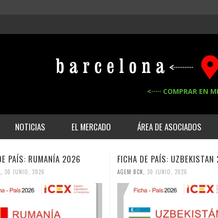
<····· COMPRAR EN M
NOTICIAS
EL MERCADO
ÁREA DE ASOCIADOS
DE PAÍS: RUMANÍA 2026
FICHA DE PAÍS: UZBEKISTAN
N
,
30 JUNIO, 2026
AGEM BCN
,
30 JUNIO, 2026