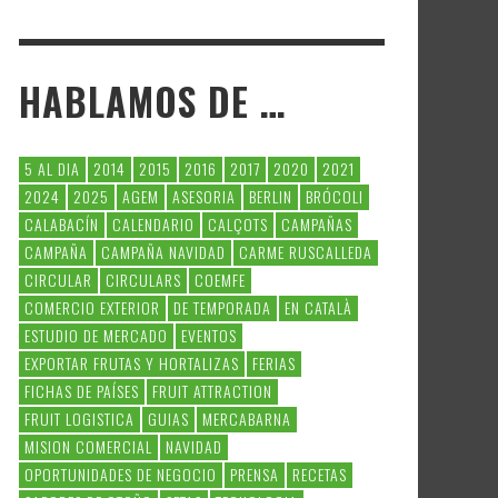
HABLAMOS DE …
5 AL DIA
2014
2015
2016
2017
2020
2021
2024
2025
AGEM
ASESORIA
BERLIN
BRÓCOLI
CALABACÍN
CALENDARIO
CALÇOTS
CAMPAÑAS
CAMPAÑA
CAMPAÑA NAVIDAD
CARME RUSCALLEDA
CIRCULAR
CIRCULARS
COEMFE
COMERCIO EXTERIOR
DE TEMPORADA
EN CATALÀ
ESTUDIO DE MERCADO
EVENTOS
EXPORTAR FRUTAS Y HORTALIZAS
FERIAS
FICHAS DE PAÍSES
FRUIT ATTRACTION
FRUIT LOGISTICA
GUIAS
MERCABARNA
MISION COMERCIAL
NAVIDAD
OPORTUNIDADES DE NEGOCIO
PRENSA
RECETAS