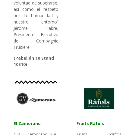
voluntad de superarse,
así como el respeto
por la humanidad y
nuestro entorno”
Jérôme Fabre,
Presidente Ejecutivo
de Compagnie
Fruitière.
(Pabellón 10 Stand
10E10)
El Zamorano
Fruits Ràfols
G.V. El Zamorano, S.A.,
Fruits Ràfols