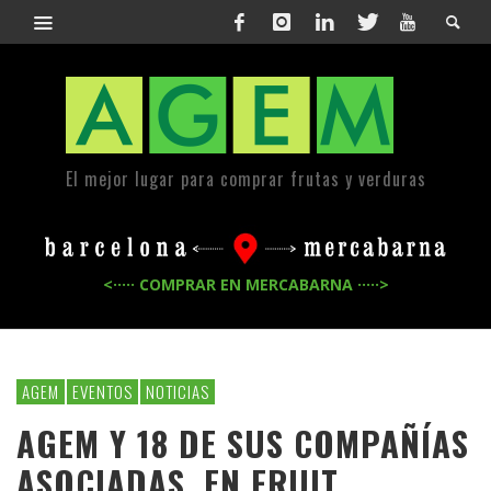
El mejor lugar para comprar frutas y verduras
<····· COMPRAR EN MERCABARNA ·····>
AGEM
EVENTOS
NOTICIAS
AGEM Y 18 DE SUS COMPAÑÍAS
ASOCIADAS, EN FRUIT