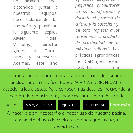
un ambiente más
pequeños productores
distendido, juntar a
en su planificación y
nuestros equipos,
durante el proceso de
hacer balance de la
cultivo y la cosecha”;
y,
campaña y planificar
de otro, “
ofrecer a los
la siguiente”, explica
consumidores producto
Xavier Nolla
de proximidad, de la
Villalonga, director
máxima calidad”.
Las
general de Torres
prácticas agronómicas
Hnos y Sucesores.
de CatOrigen están
Además, este año
avaladas por
compartirán nuevos
certificados
Usamos cookies para mejorar su experiencia de usuario y
proyectos ilusionantes
independientes
que están por venir.
analizar nuestro tráfico. Puede ACEPTAR o RECHAZAR o
(Globalgap / GRASP)
De hecho, será en el
acceder a los ajustes. Para conocer más detalles incluyendo la
de buenas prácticas
marco de Fruit
manera de desactivarlas, favor revisar nuestra Política de
Utilizamos cookies para ofrecerte la mejor experiencia en
agrarias y sociales.
Attraction donde
nuestra web.
cookies.
Leer más
Vale, ACEPTAR
AJUSTES
RECHAZAR
Puedes aprender más sobre qué cookies utilizamos o cambiarlas
Torres presentará una
La compañía valora
en los {setting]ajustes{/setting].
Al hacer clic en "Aceptar" o al hacer uso de nuestra página,
imagen renovada y
esta feria como la
numerosas
consiente el uso de cookies a menos que las haya
oportunidad de poder
Aceptar
Rechazar
Ajustes
propuestas
desactivado.
afianzar, mediante el
novedosas, tanto de