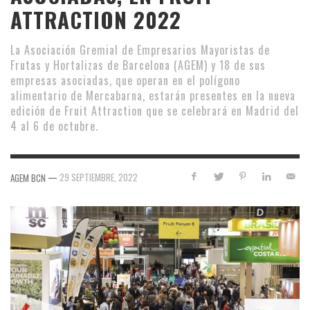
ATTRACTION 2022
La Asociación Gremial de Empresarios Mayoristas de
Frutas y Hortalizas de Barcelona (AGEM) y 18 de sus
empresas asociadas, que operan en el polígono
alimentario de Mercabarna, estarán presentes en la nueva
edición de Fruit Attraction que se celebrará en Madrid del
4 al 6 de octubre.
—
29 SEPTIEMBRE, 2022
AGEM BCN