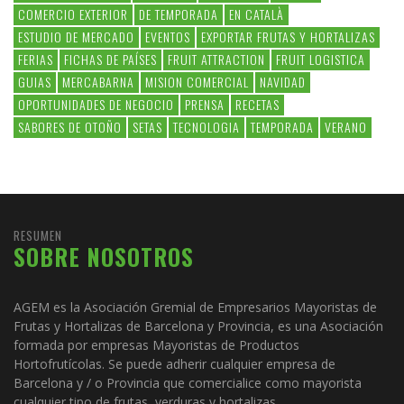
COMERCIO EXTERIOR
DE TEMPORADA
EN CATALÀ
ESTUDIO DE MERCADO
EVENTOS
EXPORTAR FRUTAS Y HORTALIZAS
FERIAS
FICHAS DE PAÍSES
FRUIT ATTRACTION
FRUIT LOGISTICA
GUIAS
MERCABARNA
MISION COMERCIAL
NAVIDAD
OPORTUNIDADES DE NEGOCIO
PRENSA
RECETAS
SABORES DE OTOÑO
SETAS
TECNOLOGIA
TEMPORADA
VERANO
RESUMEN
SOBRE NOSOTROS
AGEM es la Asociación Gremial de Empresarios Mayoristas de
Frutas y Hortalizas de Barcelona y Provincia, es una Asociación
formada por empresas Mayoristas de Productos
Hortofrutícolas. Se puede adherir cualquier empresa de
Barcelona y / o Provincia que comercialice como mayorista
cualquier tipo de frutas, verduras y hortalizas.