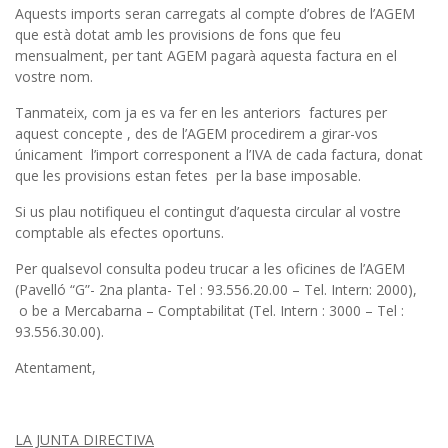
Aquests imports seran carregats al compte d’obres de l’AGEM
que està dotat amb les provisions de fons que feu
mensualment, per tant AGEM pagarà aquesta factura en el
vostre nom.
Tanmateix, com ja es va fer en les anteriors factures per
aquest concepte , des de l’AGEM procedirem a girar-vos
únicament l’import corresponent a l’IVA de cada factura, donat
que les provisions estan fetes per la base imposable.
Si us plau notifiqueu el contingut d’aquesta circular al vostre
comptable als efectes oportuns.
Per qualsevol consulta podeu trucar a les oficines de l’AGEM
(Pavelló “G”- 2na planta- Tel : 93.556.20.00 – Tel. Intern: 2000),
o be a Mercabarna – Comptabilitat (Tel. Intern : 3000 – Tel :
93.556.30.00).
Atentament,
LA JUNTA DIRECTIVA