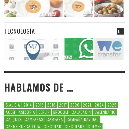
TECNOLOGÍA
05
HABLAMOS DE …
5 AL DIA
2014
2015
2016
2017
2020
2021
2024
2025
AGEM
ASESORIA
BERLIN
BRÓCOLI
CALABACÍN
CALENDARIO
CALÇOTS
CAMPAÑAS
CAMPAÑA
CAMPAÑA NAVIDAD
CARME RUSCALLEDA
CIRCULAR
CIRCULARS
COEMFE