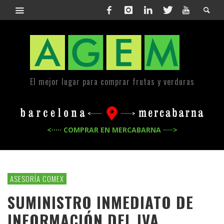
El mejor lugar para comprar frutas y verduras
<····· COMPRAR EN MERCABARNA ·····>
ASESORÍA COMEX
SUMINISTRO INMEDIATO DE
INFORMACIÓN DEL IVA