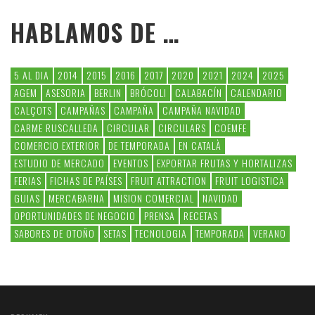
HABLAMOS DE …
5 AL DIA
2014
2015
2016
2017
2020
2021
2024
2025
AGEM
ASESORIA
BERLIN
BRÓCOLI
CALABACÍN
CALENDARIO
CALÇOTS
CAMPAÑAS
CAMPAÑA
CAMPAÑA NAVIDAD
CARME RUSCALLEDA
CIRCULAR
CIRCULARS
COEMFE
COMERCIO EXTERIOR
DE TEMPORADA
EN CATALÀ
ESTUDIO DE MERCADO
EVENTOS
EXPORTAR FRUTAS Y HORTALIZAS
FERIAS
FICHAS DE PAÍSES
FRUIT ATTRACTION
FRUIT LOGISTICA
GUIAS
MERCABARNA
MISION COMERCIAL
NAVIDAD
OPORTUNIDADES DE NEGOCIO
PRENSA
RECETAS
SABORES DE OTOÑO
SETAS
TECNOLOGIA
TEMPORADA
VERANO